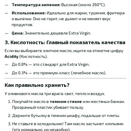
Температура кипения:
Высокая (около 260°C).
Использование:
Идеально для жарки, тушения, фритюра
и выпечки. Оно не горит, не дымит и не меняет вкус
продуктов.
Цена:
Значительно дешевле Extra Virgin.
3. Кислотность: Главный показатель качества
Если вы выбираете элитное масло, ищите на этикетке цифру
Acidity
(Кислотность).
До 0.8% — это стандарт для Extra Virgin.
До 0.3% — это премиум-класс (лечебное масло).
Как правильно хранить?
У оливкового масла три врага: свет, тепло и воздух.
Покупайте масло в
темном стекле
или жестяных банках.
Прозрачный пластик убивает пользу.
Держите бутылку в темном шкафу, подальше от плиты.
Не ставьте в холодильник! Там масло застынет хлопьями
(это нормально, но неудобно).