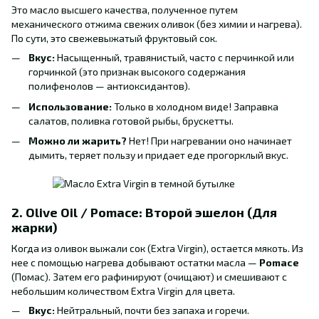
Это масло высшего качества, полученное путем
механического отжима свежих оливок (без химии и нагрева).
По сути, это свежевыжатый фруктовый сок.
Вкус:
Насыщенный, травянистый, часто с перчинкой или
горчинкой (это признак высокого содержания
полифенолов — антиоксидантов).
Использование:
Только в холодном виде! Заправка
салатов, поливка готовой рыбы, брускетты.
Можно ли жарить?
Нет! При нагревании оно начинает
дымить, теряет пользу и придает еде прогорклый вкус.
2. Olive Oil / Pomace: Второй эшелон (Для
жарки)
Когда из оливок выжали сок (Extra Virgin), остается мякоть. Из
нее с помощью нагрева добывают остатки масла —
Pomace
(Помас). Затем его рафинируют (очищают) и смешивают с
небольшим количеством Extra Virgin для цвета.
Вкус:
Нейтральный, почти без запаха и горечи.