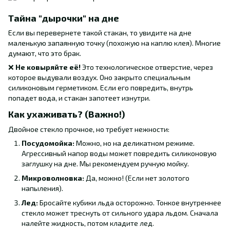
Тайна "дырочки" на дне
Если вы перевернете такой стакан, то увидите на дне
маленькую запаянную точку (похожую на каплю клея). Многие
думают, что это брак.
❌
Не ковыряйте её!
Это технологическое отверстие, через
которое выдували воздух. Оно закрыто специальным
силиконовым герметиком. Если его повредить, внутрь
попадет вода, и стакан запотеет изнутри.
Как ухаживать? (Важно!)
Двойное стекло прочное, но требует нежности:
Посудомойка:
Можно, но на деликатном режиме.
Агрессивный напор воды может повредить силиконовую
заглушку на дне. Мы рекомендуем ручную мойку.
Микроволновка:
Да, можно! (Если нет золотого
напыления).
Лед:
Бросайте кубики льда осторожно. Тонкое внутреннее
стекло может треснуть от сильного удара льдом. Сначала
налейте жидкость, потом кладите лед.