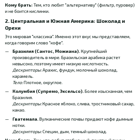
Кому брать:
Тем, кто любит "альтернативу" (фильтр, пуровер)
и не боится кислинки.
2. Центральная и Южная Америка: Шоколад и
Орехи
Это мировая "классика". Именно этот вкус мы представляем,
когда говорим слово "кофе".
Бразилия (Сантос, Можиана).
Крупнейший
производитель в мире. Бразильская арабика растет
невысоко, поэтому имеет низкую кислотность.
Дескрипторы:
Арахис, фундук, молочный шоколад,
карамель.
Тело:
Плотное, округлое.
Колумбия (Супремо, Эксельсо).
Более изысканная, чем
Бразилия.
Дескрипторы:
Красное яблоко, слива, тростниковый сахар,
какао.
Гватемала.
Вулканические почвы придают кофе дымные
нотки.
Дескрипторы:
Специи, дым, темный шоколад.