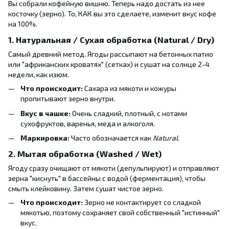
Вы собрали кофейную вишню. Теперь надо достать из нее
косточку (зерно). То, КАК вы это сделаете, изменит вкус кофе
на 100%.
1. Натуральная / Сухая обработка (Natural / Dry)
Самый древний метод. Ягоды рассыпают на бетонных патио
или "африканских кроватях" (сетках) и сушат на солнце 2-4
недели, как изюм.
Что происходит:
Сахара из мякоти и кожуры
пропитывают зерно внутри.
Вкус в чашке:
Очень сладкий, плотный, с нотами
сухофруктов, варенья, меда и алкоголя.
Маркировка:
Часто обозначается как
Natural
.
2. Мытая обработка (Washed / Wet)
Ягоду сразу очищают от мякоти (депульпируют) и отправляют
зерна "киснуть" в бассейны с водой (ферментация), чтобы
смыть клейковину. Затем сушат чистое зерно.
Что происходит:
Зерно не контактирует со сладкой
мякотью, поэтому сохраняет свой собственный "истинный"
вкус.