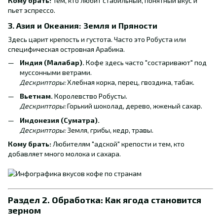
Кому брать:
Тем, кто любит стабильный, понятный вкус и
пьет эспрессо.
3. Азия и Океания: Земля и Пряности
Здесь царит крепость и густота. Часто это Робуста или
специфическая островная Арабика.
Индия (Малабар).
Кофе здесь часто "состаривают" под
муссонными ветрами.
Дескрипторы:
Хлебная корка, перец, гвоздика, табак.
Вьетнам.
Королевство Робусты.
Дескрипторы:
Горький шоколад, дерево, жженый сахар.
Индонезия (Суматра).
Дескрипторы:
Земля, грибы, кедр, травы.
Кому брать:
Любителям "адской" крепости и тем, кто
добавляет много молока и сахара.
Раздел 2. Обработка: Как ягода становится
зерном