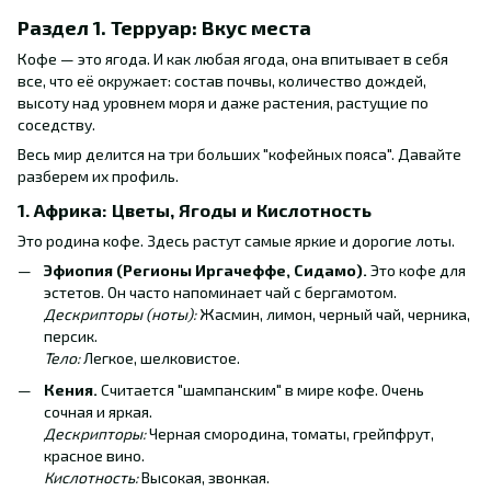
Раздел 1. Терруар: Вкус места
Кофе — это ягода. И как любая ягода, она впитывает в себя
все, что её окружает: состав почвы, количество дождей,
высоту над уровнем моря и даже растения, растущие по
соседству.
Весь мир делится на три больших "кофейных пояса". Давайте
разберем их профиль.
1. Африка: Цветы, Ягоды и Кислотность
Это родина кофе. Здесь растут самые яркие и дорогие лоты.
Эфиопия (Регионы Иргачеффе, Сидамо).
Это кофе для
эстетов. Он часто напоминает чай с бергамотом.
Дескрипторы (ноты):
Жасмин, лимон, черный чай, черника,
персик.
Тело:
Легкое, шелковистое.
Кения.
Считается "шампанским" в мире кофе. Очень
сочная и яркая.
Дескрипторы:
Черная смородина, томаты, грейпфрут,
красное вино.
Кислотность:
Высокая, звонкая.