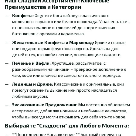
Наш Сладкий Ассортимент: Ключевые
Преимущества и Категории
Конфеты:
Ощутите богатый вкус классического
молочного, горького или белого шоколада. У нас есть все –
от нежных пралине и трюфелей до энергетических
батончиков с орехами и карамелью.
Жевательные Конфеты и Мармелад:
Яркие и сочные,
они подарят взрыв фруктовых вкусов. Идеальны для
детей и тех, кто любит легкие, освежающие сладости.
Печенье и Вафли:
Хрустящее, рассыпчатое, с
разнообразными начинками – прекрасное дополнение к
чаю, кофе или в качестве самостоятельного перекуса.
Леденцы и Драже:
Классические и оригинальные, они
помогут освежить дыхание или просто насладиться
любимым вкусом.
Эксклюзивные Предложения:
Мы постоянно обновляем
ассортимент, добавляя новинки и необычные лакомства,
чтобы вы всегда могли открывать для себя что-то новое.
Выбирайте "Сладости" для Любого Момента:
**Повседневное Наслаждение:** Быстрый перекус на