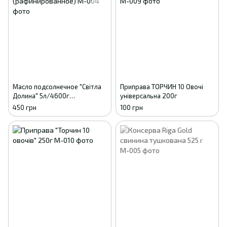
Масло подсолнечное "Світла
Приправа ТОРЧИН 10 Овочі
Долина" 5л/4600г
універсальна 200г
(рафинированное)
450 грн
100 грн