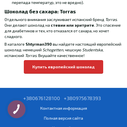
перепада температур, это не вредно).
Шоколад без сахара: Torras
Отдельного внимания заслуживает испанский бренд
Torras
.
Они делают шоколад на
стевии или эритрите
. Это спасение
для диабетиков и тех, кто отказался от сахара, но хочет
сладкого.
В каталоге
Shtyrman390
вы найдете настоящий европейский
шоколад: немецкий
Schogetten
, чешскую
Studentska
,
испанский
Torras
. Вкушайте качественное!
Купить европейский шоколад
+380676128100
+380975678393
Контактная информация
Полная версия сайта