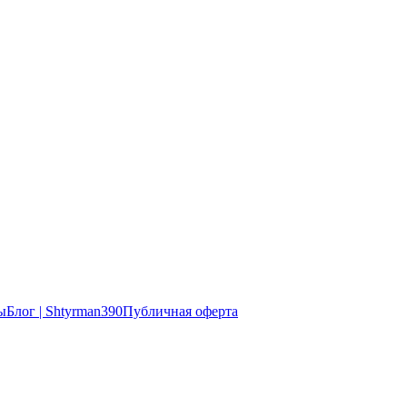
ы
Блог | Shtyrman390
Публичная оферта