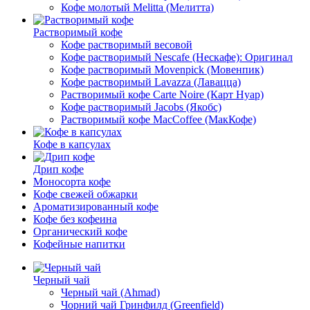
Кофе молотый Melitta (Мелитта)
Растворимый кофе
Кофе растворимый весовой
Кофе растворимый Nescafe (Нескафе): Оригинал
Кофе растворимый Movenpick (Мовенпик)
Кофе растворимый Lavazza (Лавацца)
Растворимый кофе Carte Noire (Карт Нуар)
Кофе растворимый Jacobs (Якобс)
Растворимый кофе MacCoffee (МакКофе)
Кофе в капсулах
Дрип кофе
Моносорта кофе
Кофе свежей обжарки
Ароматизированный кофе
Кофе без кофеина
Органический кофе
Кофейные напитки
Черный чай
Черный чай (Ahmad)
Чорний чай Гринфилд (Greenfield)