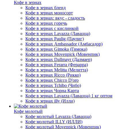
Кофе в зернах
Кофе в зернах бленд
Кофе в зернах моносорт
Кофе в зернах: вкус - сладость
Кофе в зернах горечь
Кофе в зернах с кислинкой
Кофе в зернах Lavazza (Лавацца)
Кофе в зернах Paulig (Паулиг)
Кофе в зернах Ambassador (Амбасадор)
Кофе в зернах Gimoka (Гимока)
Кофе в зернах Movenpick (Мовенпик)
Кофе в зернах Dallmayr (Далмаер)
Кофе в зернах Ferarra (Ферарра)
Кофе в зернах Melitta (Мелитта)
Кофе в зернах Ricco (Рикко)
Кофе в зернах Chicco D'oro
Кофе в зернах Tchibo (Чибо)
Кофе в зернах Чорна Карта
Кофе в зернах Lavazza (Лавацца) 1 кг оптом
Кофе в зернах illy (Илли)
Кофе молотый
Кофе молотый Lavazza (Лавацца)
Кофе молотый ILLY (ИЛЛИ)
Кофе молотый Movenpick (Мовенпик)