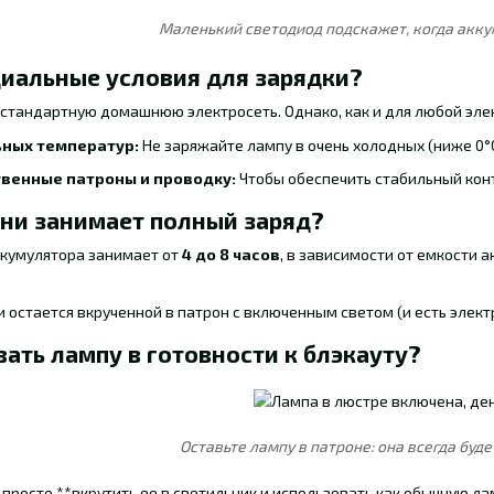
Маленький светодиод подскажет, когда акку
циальные условия для зарядки?
 стандартную домашнюю электросеть. Однако, как и для любой эл
ьных температур:
Не заряжайте лампу в очень холодных (ниже 0°C
твенные патроны и проводку:
Чтобы обеспечить стабильный конт
ени занимает полный заряд?
ккумулятора занимает от
4 до 8 часов
, в зависимости от емкости 
 остается вкрученной в патрон с включенным светом (и есть элект
вать лампу в готовности к блэкауту?
Оставьте лампу в патроне: она всегда буд
просто **вкрутить ее в светильник и использовать как обычную лам