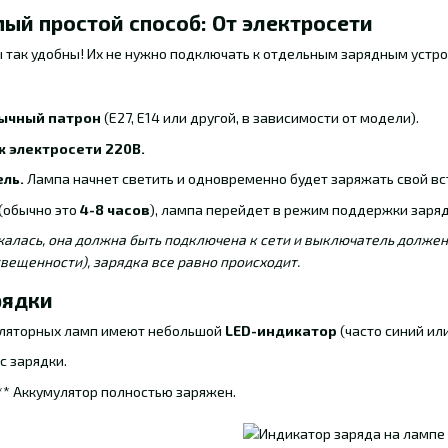
мый простой способ: От электросети
 так удобны! Их не нужно подключать к отдельным зарядным устр
бычный патрон
(E27, E14 или другой, в зависимости от модели).
к электросети 220В.
ль.
Лампа начнет светить и одновременно будет заряжать свой вс
 (обычно это
4-8 часов
), лампа перейдет в режим поддержки заряд
алась, она должна быть подключена к сети и выключатель должен 
свещенности), зарядка все равно происходит.
рядки
уляторных ламп имеют небольшой
LED-индикатор
(часто синий ил
с зарядки.
** Аккумулятор полностью заряжен.