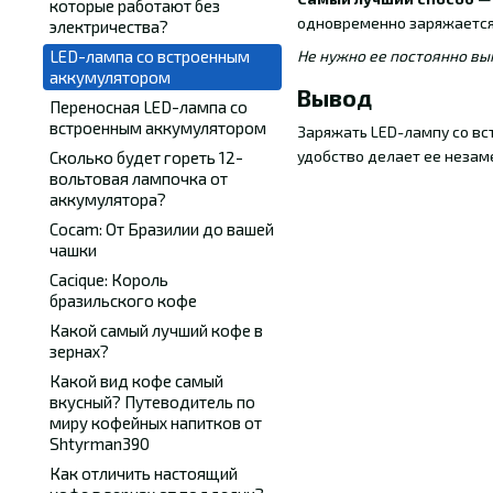
которые работают без
одновременно заряжается 
электричества?
LED-лампа со встроенным
Не нужно ее постоянно вык
аккумулятором
Вывод
Переносная LED-лампа со
встроенным аккумулятором
Заряжать LED-лампу со вс
удобство делает ее неза
Сколько будет гореть 12-
вольтовая лампочка от
аккумулятора?
Cocam: От Бразилии до вашей
чашки
Cacique: Король
бразильского кофе
Какой самый лучший кофе в
зернах?
Какой вид кофе самый
вкусный? Путеводитель по
миру кофейных напитков от
Shtyrman390
Как отличить настоящий