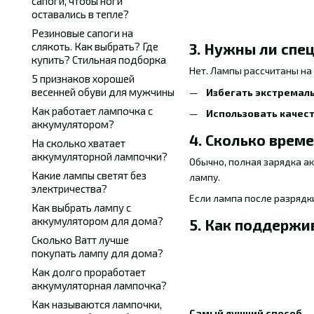
сапоги, чтобы ноги
оставались в тепле?
Резиновые сапоги на
слякоть. Как выбрать? Где
3. Нужны ли спе
купить? Стильная подборка
Нет. Лампы рассчитаны на
5 признаков хорошей
весенней обуви для мужчины
Избегать экстремал
Как работает лампочка с
Использовать качес
аккумулятором?
4. Сколько врем
На сколько хватает
аккумуляторной лампочки?
Обычно, полная зарядка а
Какие лампы светят без
лампу.
электричества?
Если лампа после разрядки
Как выбрать лампу с
аккумулятором для дома?
5. Как поддержи
Сколько Ватт лучше
покупать лампу для дома?
Как долго проработает
аккумуляторная лампочка?
Как называются лампочки,
Самый лучший способ
— 