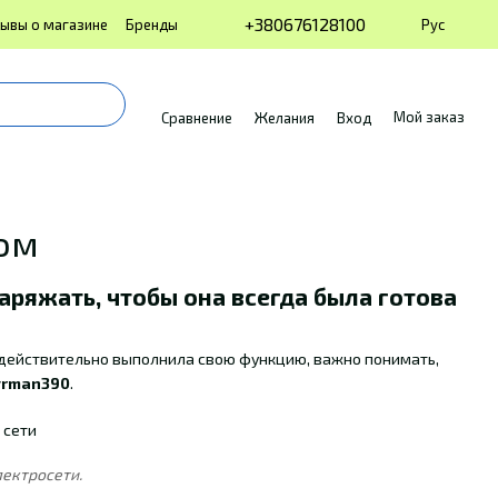
+380676128100
Рус
ывы о магазине
Бренды
Мой заказ
Сравнение
Желания
Вход
ом
аряжать, чтобы она всегда была готова
 действительно выполнила свою функцию, важно понимать,
yrman390
.
лектросети.