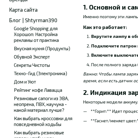
1. Основной и са
Карта сайта
Именно поэтому эти лампы
Блог | Shtyrman390
Как это работает:
Google Shopping для
Хорошоп: Настройка
Вкрутите лампу в о
рекламы от практика
Подключите патрон 
Вкусная кухня (Продукты)
Включите выключате
Обувной Эксперт
После полного заряда
Секреты Чистоты
Техно-Гид (Электроника)
Важно: Чтобы лампа заряж
время, если есть датчик о
Дом и Уют
Рейтинг кофе Лавацца
2. Индикация за
Резиновые сапоги из ЭВА,
Некоторые модели аккум
неопрена, ПВХ, каучука -
какой материал лучше?
**Горит:** Идет процес
Как выбрать кроссовки для
**Гаснет/меняет цвет:
повседневной ходьбы
Как выбрать резиновые