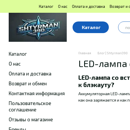
Перейти к основному контенту
Каталог
О нас
Оплата и доставка
Возврат и 
Блог | Shtyrman390
Публичная оферта
Каталог
Каталог
Главная
Блог | Shtyrman390
LED-лампа
О нас
Оплата и доставка
LED-лампа со вс
Возврат и обмен
к блэкауту?
Контактная информация
Аккумуляторная LED-лампа
как она заряжается и как
Пользовательское
соглашение
Отзывы о магазине
Бренды