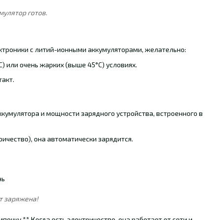
мулятор готов.
ектроники с литий-ионными аккумуляторами, желательно:
) или очень жарких (выше 45°C) условиях.
акт.
аккумулятора и мощности зарядного устройства, встроенного в
ричество), она автоматически зарядится.
ет заряжена!
почку.** Когда есть электричество, она работает от сети и