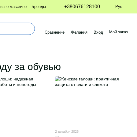
+380676128100
Рус
вы о магазине
Бренды
Мой заказ
Сравнение
Желания
Вход
оду за обувью
2 декабря 2025