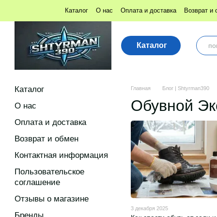
Перейти к основному контенту
Каталог
О нас
Оплата и доставка
Возврат и 
Блог | Shtyrman390
Публичная оферта
Каталог
Каталог
Главная
Блог | Shtyrman390
Обувной Экс
О нас
Оплата и доставка
Возврат и обмен
Контактная информация
Пользовательское
соглашение
Отзывы о магазине
3 декабря 2025
Бренды