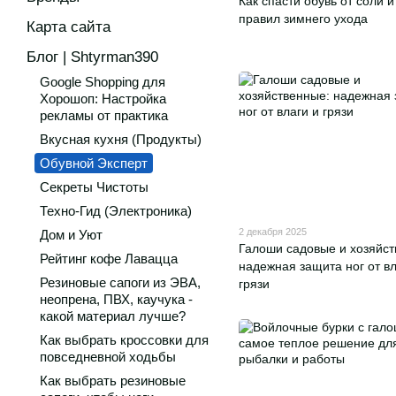
Как спасти обувь от соли и
правил зимнего ухода
Карта сайта
Блог | Shtyrman390
Google Shopping для
Хорошоп: Настройка
рекламы от практика
Вкусная кухня (Продукты)
Обувной Эксперт
Секреты Чистоты
Техно-Гид (Электроника)
2 декабря 2025
Дом и Уют
Галоши садовые и хозяйст
Рейтинг кофе Лавацца
надежная защита ног от вл
Резиновые сапоги из ЭВА,
грязи
неопрена, ПВХ, каучука -
какой материал лучше?
Как выбрать кроссовки для
повседневной ходьбы
Как выбрать резиновые