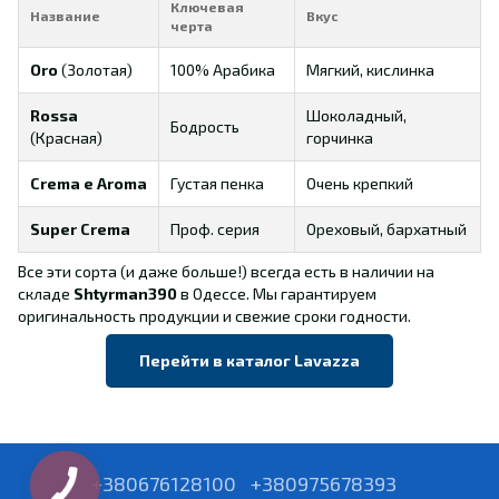
Ключевая
Название
Вкус
черта
Oro
(Золотая)
100% Арабика
Мягкий, кислинка
Rossa
Шоколадный,
Бодрость
(Красная)
горчинка
Crema e Aroma
Густая пенка
Очень крепкий
Super Crema
Проф. серия
Ореховый, бархатный
Все эти сорта (и даже больше!) всегда есть в наличии на
складе
Shtyrman390
в Одессе. Мы гарантируем
оригинальность продукции и свежие сроки годности.
Перейти в каталог Lavazza
+380676128100
+380975678393