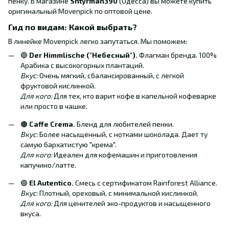
пенку. В магазине
Shtyrman390
(Одесса) вы можете купить
оригинальный Movenpick по оптовой цене.
Гид по видам: Какой выбрать?
В линейке Movenpick легко запутаться. Мы поможем:
🔵
Der Himmlische ("Небесный").
Флагман бренда. 100%
Арабика с высокогорных плантаций.
Вкус:
Очень мягкий, сбалансированный, с легкой
фруктовой кислинкой.
Для кого:
Для тех, кто варит кофе в капельной кофеварке
или просто в чашке.
🟤
Caffe Crema.
Бленд для любителей пенки.
Вкус:
Более насыщенный, с нотками шоколада. Дает ту
самую бархатистую "крема".
Для кого:
Идеален для кофемашин и приготовления
капучино/латте.
🟢
El Autentico.
Смесь с сертификатом Rainforest Alliance.
Вкус:
Плотный, ореховый, с минимальной кислинкой.
Для кого:
Для ценителей эко-продуктов и насыщенного
вкуса.