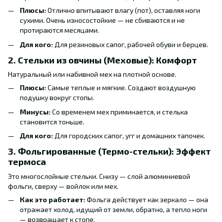
Плюсы:
Отлично впитывают влагу (пот), оставляя ноги
сухими. Очень износостойкие — не сбиваются и не
протираются месяцами.
Для кого:
Для резиновых сапог, рабочей обуви и берцев.
2. Стельки из овчины (Меховые): Комфорт
Натуральный или набивной мех на плотной основе.
Плюсы:
Самые теплые и мягкие. Создают воздушную
подушку вокруг стопы.
Минусы:
Со временем мех приминается, и стелька
становится тоньше.
Для кого:
Для городских сапог, угг и домашних тапочек.
3. Фольгированные (Термо-стельки): Эффект
термоса
Это многослойные стельки. Снизу — слой алюминиевой
фольги, сверху — войлок или мех.
Как это работает:
Фольга действует как зеркало — она
отражает холод, идущий от земли, обратно, а тепло ноги
— возвращает к стопе.