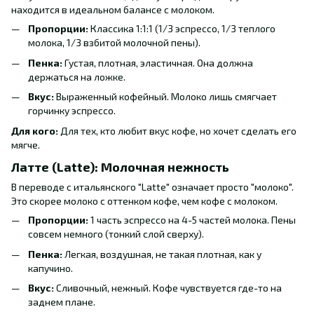
находится в идеальном балансе с молоком.
Пропорции:
Классика 1:1:1 (1/3 эспрессо, 1/3 теплого
молока, 1/3 взбитой молочной пены).
Пенка:
Густая, плотная, эластичная. Она должна
держаться на ложке.
Вкус:
Выраженный кофейный. Молоко лишь смягчает
горчинку эспрессо.
Для кого:
Для тех, кто любит вкус кофе, но хочет сделать его
мягче.
Латте (Latte): Молочная нежность
В переводе с итальянского "Latte" означает просто "молоко".
Это скорее молоко с оттенком кофе, чем кофе с молоком.
Пропорции:
1 часть эспрессо на 4-5 частей молока. Пены
совсем немного (тонкий слой сверху).
Пенка:
Легкая, воздушная, не такая плотная, как у
капучино.
Вкус:
Сливочный, нежный. Кофе чувствуется где-то на
заднем плане.