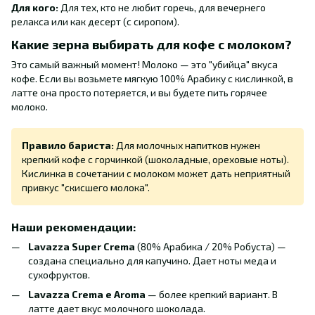
Для кого:
Для тех, кто не любит горечь, для вечернего
релакса или как десерт (с сиропом).
Какие зерна выбирать для кофе с молоком?
Это самый важный момент! Молоко — это "убийца" вкуса
кофе. Если вы возьмете мягкую 100% Арабику с кислинкой, в
латте она просто потеряется, и вы будете пить горячее
молоко.
Правило бариста:
Для молочных напитков нужен
крепкий кофе с горчинкой (шоколадные, ореховые ноты).
Кислинка в сочетании с молоком может дать неприятный
привкус "скисшего молока".
Наши рекомендации:
Lavazza Super Crema
(80% Арабика / 20% Робуста) —
создана специально для капучино. Дает ноты меда и
сухофруктов.
Lavazza Crema e Aroma
— более крепкий вариант. В
латте дает вкус молочного шоколада.