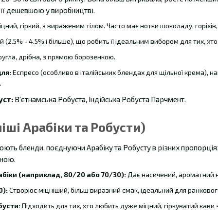
її дешевшою у виробництві.
цний, гіркий, з вираженим тілом. Часто має нотки шоколаду, горіхів
 (2.5% - 4.5% і більше), що робить її ідеальним вибором для тих, х
ругла, дрібна, з прямою борозенкою.
ля:
Еспресо (особливо в італійських блендах для щільної крема), на
.
уст:
В'єтнамська Робуста, Індійська Робуста Парчмент.
міші Арабіки та Робусти)
юють бленди, поєднуючи Арабіку та Робусту в різних пропорція
іною.
біки (наприклад, 80/20 або 70/30):
Дає насичений, ароматний 
0):
Створює міцніший, більш виразний смак, ідеальний для ранковог
бусти:
Підходить для тих, хто любить дуже міцний, гіркуватий кави