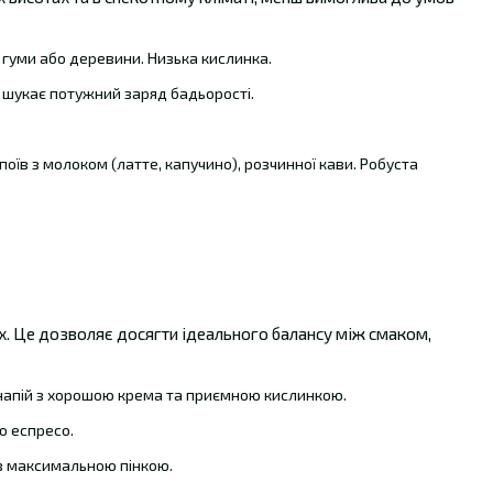
, гуми або деревини. Низька кислинка.
то шукає потужний заряд бадьорості.
поїв з молоком (латте, капучино), розчинної кави. Робуста
х. Це дозволяє досягти ідеального балансу між смаком,
напій з хорошою крема та приємною кислинкою.
о еспресо.
 з максимальною пінкою.