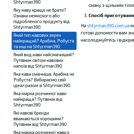
Shtyrman390
смаку з щільним тіло
Яку каву краще не брати?
Спосіб приготуванн
Ознаки неякісного або
підробленого продукту від
На
shtyrman390.com.ua
ми
Shtyrman390
готові допомогти вам зн
Який тип кавових зерен
насолоджуйтесь і відкрив
найкращий? Арабіка, Робуста
та інші на Shtyrman390
Який вид кави найсмачніший?
Путівник світом кавових
напоїв від Shtyrman390
Яка кава смачніша: Арабіка чи
Робуста? Вибираємо свій
ідеал разом зі Shtyrman390
Яка марка розчинної кави
найкраща? Путівник від
Shtyrman390
Які кавові бренди
вважаються хорошими?
Путівник від Shtyrman390
Яка марка розчинної кави є