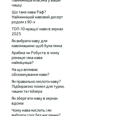
Найніжніша класика у вашій
чашці
Що таке кава Раф?
Найніжніший кавовий десерт
родом з 90-х
ТОП-10 кращої кави в зернах
2025
Як вибрати каву для
кавомашини: щоб була пінка
Арабіка чи Робуста: в чому
різниця і яка кава
найміцніша?
На що впливає
обсмажування кави?
Як правильно молоти каву?
Підбираємо помел для турки,
чашки та гейзера
Як зберігати каву в зернах
вдома
Чому кава кислить і як
вибрати сорт без кислинки?