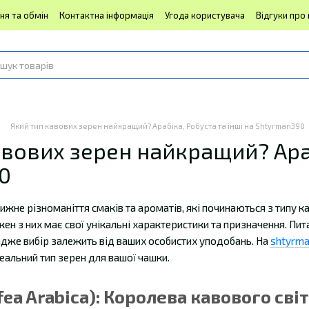
ня та обмін
Контактна інформація
Угода користувача
Відгуки про
Який тип кавових зерен найкращий? Арабіка, Робуста та інші на Shtyrman390
вових зерен найкращий? Араб
0
ижне різноманіття смаків та ароматів, які починаються з типу ка
жен з них має свої унікальні характеристики та призначення. Пи
 адже вибір залежить від ваших особистих уподобань. На
shtyrma
деальний тип зерен для вашої чашки.
ffea Arabica): Королева кавового сві