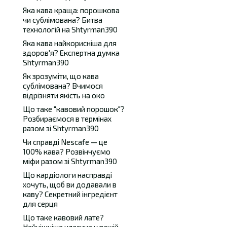
Яка кава краща: порошкова
чи сублімована? Битва
технологій на Shtyrman390
Яка кава найкорисніша для
здоров'я? Експертна думка
Shtyrman390
Як зрозуміти, що кава
сублімована? Вчимося
відрізняти якість на око
Що таке "кавовий порошок"?
Розбираємося в термінах
разом зі Shtyrman390
Чи справді Nescafe — це
100% кава? Розвінчуємо
міфи разом зі Shtyrman390
Що кардіологи насправді
хочуть, щоб ви додавали в
каву? Секретний інгредієнт
для серця
Що таке кавовий лате?