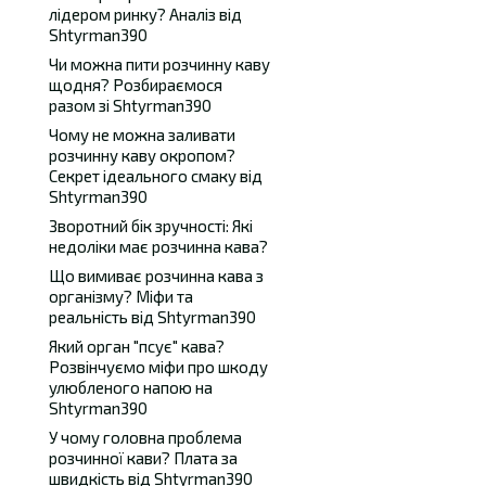
лідером ринку? Аналіз від
Shtyrman390
Чи можна пити розчинну каву
щодня? Розбираємося
разом зі Shtyrman390
Чому не можна заливати
розчинну каву окропом?
Секрет ідеального смаку від
Shtyrman390
Зворотний бік зручності: Які
недоліки має розчинна кава?
Що вимиває розчинна кава з
організму? Міфи та
реальність від Shtyrman390
Який орган "псує" кава?
Розвінчуємо міфи про шкоду
улюбленого напою на
Shtyrman390
У чому головна проблема
розчинної кави? Плата за
швидкість від Shtyrman390