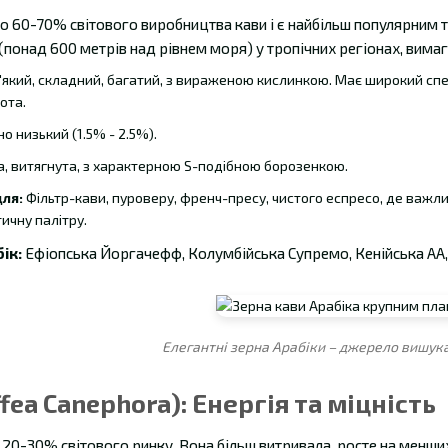
ко 60-70% світового виробництва кави і є найбільш популярним 
(понад 600 метрів над рівнем моря) у тропічних регіонах, вима
який, складний, багатий, з вираженою кислинкою. Має широкий спектр
ота.
о низький (1.5% - 2.5%).
, витягнута, з характерною S-подібною борозенкою.
ля:
Фільтр-кави, пуроверу, френч-пресу, чистого еспресо, де важлив
ичну палітру.
ік:
Ефіопська Йоргачефф, Колумбійська Супремо, Кенійська АА,
Елегантні зерна Арабіки – джерело вишука
ffea Canephora): Енергія та міцність
20-30% світового ринку. Вона більш витривала, росте на менши