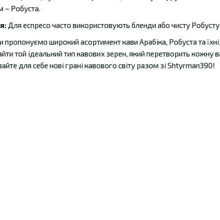
м – Робуста.
я:
Для еспресо часто використовують бленди або чисту Робусту. 
 пропонуємо широкий асортимент кави Арабіка, Робуста та їхніх
айти той ідеальний тип кавових зерен, який перетворить кожну 
айте для себе нові грані кавового світу разом зі Shtyrman390!