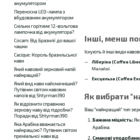
акумулятором
Переносна LED-лампа з
вбудованим акумулятором
Скільки горітиме 12-вольтова
лампочка від акумулятора?
Інші, менш по
Cocam: Від Бразилії до вашої
чашки
Існують й інші види каво
Cacique: Король бразильської
кави
Ліберіка (Coffea Liber
Малайзії.
Який кавовий зерновий напій
найкращий?
Ексцельза (Coffea Exc
Який вид кави найсмачніший?
Путівник світом кавових
Як вибрати "н
напоїв від Shtyrman390
Як відрізнити справжню
Ваш "найкращий" тип зере
зернову каву від підробки?
Поради від Shtyrman390
Бажана міцність:
Якщ
Яка Арабіка вважається
Арабіка.
найкращою? Путівник світом
преміальної кави від
Смакові уподобанн