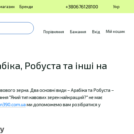
+380676128100
Укр
 магазин
Бренди
Мій кошик
Порівняння
Бажання
Вхід
іка, Робуста та інші на
вового зерна. Два основні види – Арабіка та Робуста –
тання "Який тип кавових зерен найкращий?" не має
n390.com.ua
ми допоможемо вам розібратися у
ту