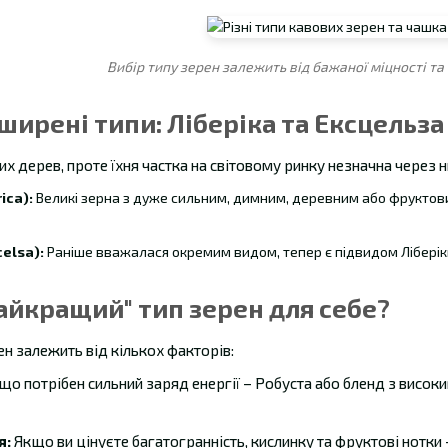
Вибір типу зерен залежить від бажаної міцності т
ширені типи: Ліберіка та Ексцельза
вих дерев, проте їхня частка на світовому ринку незначна через
ica):
Великі зерна з дуже сильним, димним, деревним або фруктов
elsa):
Раніше вважалася окремим видом, тепер є підвидом Ліберік
айкращий" тип зерен для себе?
н залежить від кількох факторів:
о потрібен сильний заряд енергії – Робуста або бленд з високи
я:
Якщо ви цінуєте багатогранність, кислинку та фруктові нотки