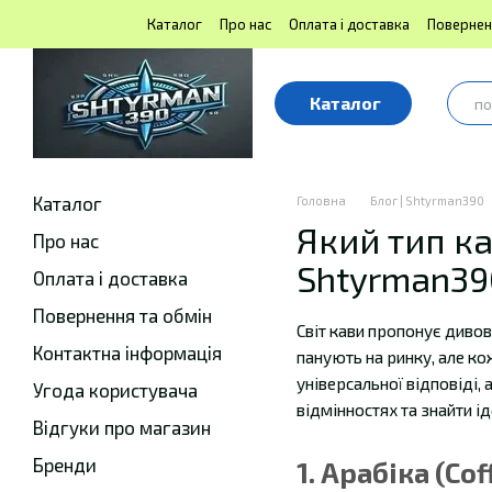
Перейти до основного контенту
Каталог
Про нас
Оплата і доставка
Повернен
Блог | Shtyrman390
Публічна оферта
Каталог
Каталог
Головна
Блог | Shtyrman390
Який тип ка
Про нас
Shtyrman39
Оплата і доставка
Повернення та обмін
Світ кави пропонує дивов
Контактна інформація
панують на ринку, але ко
універсальної відповіді,
Угода користувача
відмінностях та знайти і
Відгуки про магазин
Бренди
1. Арабіка (Co