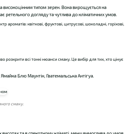
та високоцінним типом зерен. Вона вирощується на
гає ретельного догляду та чутлива до кліматичних умов.
 ароматів: квіткові, фруктові, цитрусові, шоколадні, горіхові,
о розкрити всі тонкі нюанси смаку. Це вибір для тих, хто цінує
 Ямайка Блю Маунтін, Гватемальська Антігуа.
ного смаку.
х висотах та в спекотному кліматі, менш вимоглива до умов