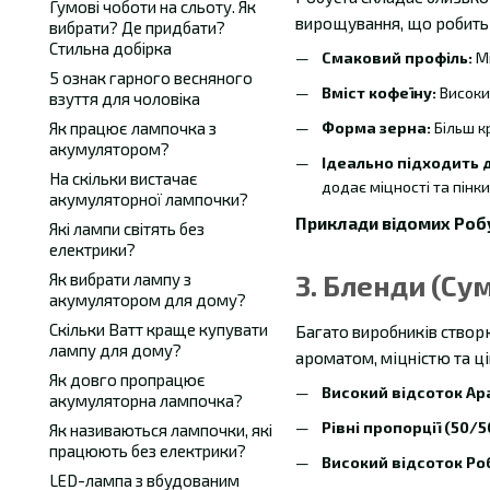
Гумові чоботи на сльоту. Як
вирощування, що робить 
вибрати? Де придбати?
Стильна добірка
Смаковий профіль:
Мі
5 ознак гарного весняного
Вміст кофеїну:
Високий
взуття для чоловіка
Форма зерна:
Більш к
Як працює лампочка з
акумулятором?
Ідеально підходить д
На скільки вистачає
додає міцності та пінки
акумуляторної лампочки?
Приклади відомих Роб
Які лампи світять без
електрики?
3. Бленди (Су
Як вибрати лампу з
акумулятором для дому?
Скільки Ватт краще купувати
Багато виробників створ
лампу для дому?
ароматом, міцністю та ц
Як довго пропрацює
Високий відсоток Ара
акумуляторна лампочка?
Рівні пропорції (50/5
Як називаються лампочки, які
працюють без електрики?
Високий відсоток Ро
LED-лампа з вбудованим