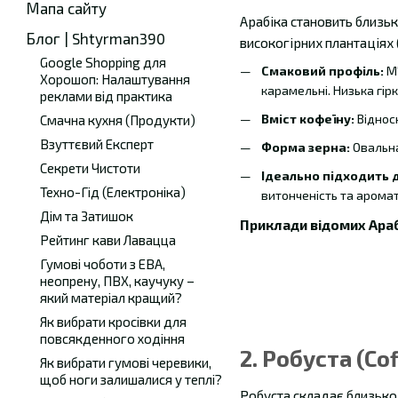
Мапа сайту
Арабіка становить близь
Блог | Shtyrman390
високогірних плантаціях 
Google Shopping для
Смаковий профіль:
М'
Хорошоп: Налаштування
карамельні. Низька гірк
реклами від практика
Вміст кофеїну:
Відносн
Смачна кухня (Продукти)
Взуттєвий Експерт
Форма зерна:
Овальна
Секрети Чистоти
Ідеально підходить д
Техно-Гід (Електроніка)
витонченість та аромат
Дім та Затишок
Приклади відомих Араб
Рейтинг кави Лавацца
Гумові чоботи з ЕВА,
неопрену, ПВХ, каучуку –
який матеріал кращий?
Як вибрати кросівки для
повсякденного ходіння
2. Робуста (Co
Як вибрати гумові черевики,
щоб ноги залишалися у теплі?
Робуста складає близько 