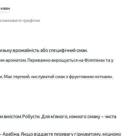
а смакового профілю.
 низьку врожайність або специфічний смак.
им ароматом. Переважно вирощується на Філіппінах та у
и. Має терпкий, кислуватий смак з фруктовими нотками.
м вмістом Робусти. Для м'якого, ніжного смаку – чиста
 – Арабіка. Якщо віддаєте перевагу гіркуватому, міцному