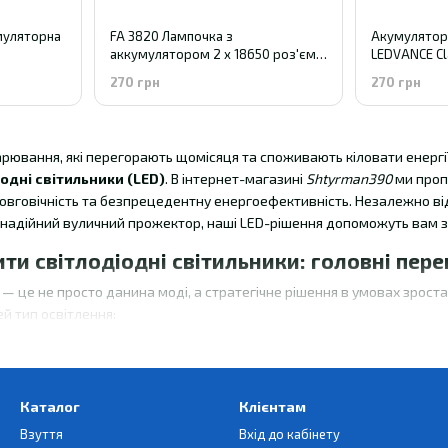
муляторна
FA 3820 Лампочка з
Акумулятор
аккумулятором 2 x 18650 роз'єм
LEDVANCE Cl
micro usb 5v
Rechargeab
270 грн
270 грн
(1800mAh)
рювання, які перегорають щомісяця та споживають кіловати енергії
одні світильники (LED)
. В інтернет-магазині
Shtyrman390
ми проп
довговічність та безпрецедентну енергоефективність. Незалежно від
о надійний вуличний прожектор, наші LED-рішення допоможуть вам 
ти світлодіодні світильники: головні пере
ї — це не просто данина моді, а стратегічне рішення в умовах зрос
й тип освітлення:
 класу А++:
Споживають у 10 разів менше енергії, ніж традиційні л
их джерел живлення (генераторів, зарядних станцій) під час блекау
роботи:
Якісний лед світильник розрахований на 30 000 – 50 000 го
Каталог
Клієнтам
Взуття
Вхід до кабінету