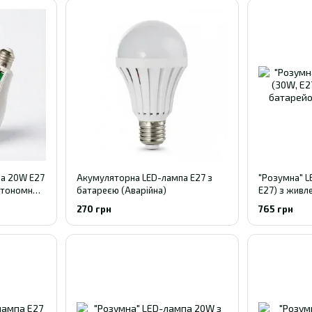
а 20W E27
Акумуляторна LED-лампа E27 з
"Розумна" L
автономною
батареєю (Аварійна)
E27) з живл
AA
270 грн
765 грн