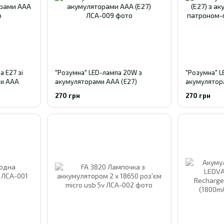
 E27 зі
"Розумна" LED-лампа 20W з
"Розумна" L
ми AAA
акумуляторами AAA (E27)
акумулятор
гачком
270 грн
270 грн