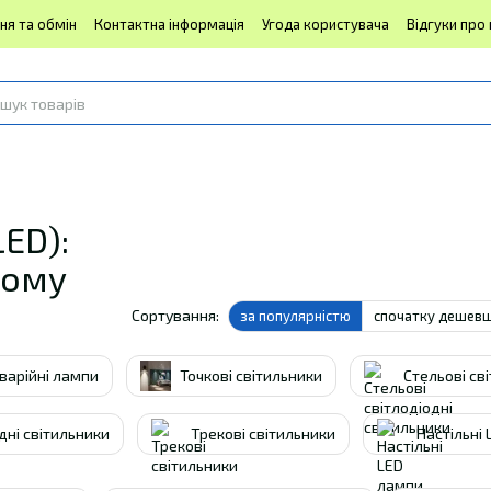
ня та обмін
Контактна інформація
Угода користувача
Відгуки про
LED):
дому
Сортування:
за популярністю
спочатку дешев
варійні лампи
Точкові світильники
Стельові св
одні світильники
Трекові світильники
Настільні