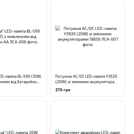
ED-лампа BL-599 (30W,
Потужна AC/DC LED-лампа Y3920
енням від батарейок
(20W) зі змінними акумуляторами
18650
270 грн