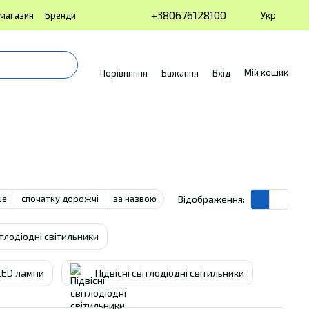
+380676128100
Укр
 магазин
Бренди
Мій кошик
Порівняння
Бажання
Вхід
ше
спочатку дорожчі
за назвою
Відображення:
ітлодіодні світильники
 LED лампи
Підвісні світлодіодні світильники