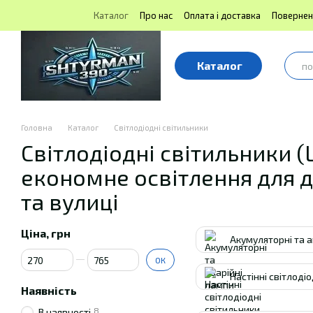
Перейти до основного контенту
Каталог
Про нас
Оплата і доставка
Повернен
Блог | Shtyrman390
Публічна оферта
Каталог
Головна
Каталог
Світлодіодні світильники
Світлодіодні світильники (
економне освітлення для 
та вулиці
Ціна, грн
Акумуляторні та а
Від Ціна, грн
До Ціна, грн
ОК
Настінні світлоді
Наявність
8
В наявності