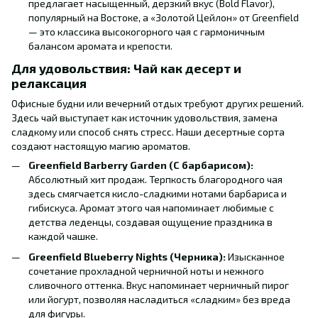
предлагает насыщенный, дерзкий вкус (Bold Flavor),
популярный на Востоке, а «Золотой Цейлон» от Greenfield
— это классика высокогорного чая с гармоничным
балансом аромата и крепости.
Для удовольствия: Чай как десерт и
релаксация
Офисные будни или вечерний отдых требуют других решений.
Здесь чай выступает как источник удовольствия, замена
сладкому или способ снять стресс. Наши десертные сорта
создают настоящую магию ароматов.
Greenfield Barberry Garden (С барбарисом):
Абсолютный хит продаж. Терпкость благородного чая
здесь смягчается кисло-сладкими нотами барбариса и
гибискуса. Аромат этого чая напоминает любимые с
детства леденцы, создавая ощущение праздника в
каждой чашке.
Greenfield Blueberry Nights (Черника):
Изысканное
сочетание прохладной черничной ноты и нежного
сливочного оттенка. Вкус напоминает черничный пирог
или йогурт, позволяя насладиться «сладким» без вреда
для фигуры.