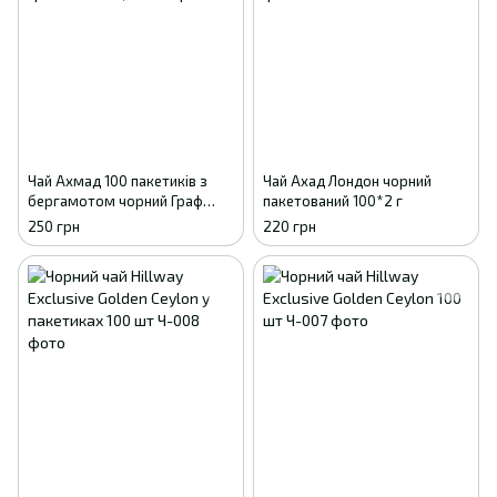
Чай Ахмад 100 пакетиків з
Чай Ахад Лондон чорний
бергамотом чорний Граф
пакетований 100*2 г
Грей 100 х 2 г,
250 грн
220 грн