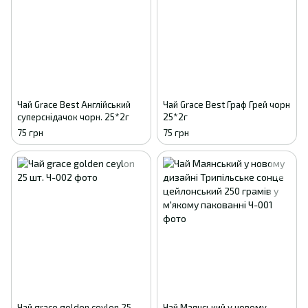
Чай Grace Best Англійський
Чай Grace Best Граф Грей чорн
суперснідачок чорн. 25*2г
25*2г
75 грн
75 грн
Чай grace golden ceylon 25
Чай Маянський у новому