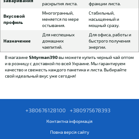
заваривания
раскрытия листа.
фракции листа.
Многогранный,
Стабильный,
Вкусовой
меняется по мере
насыщенный и
профиль
остывания.
мощный сразу.
Для неспешных
Для офиса, работы и
Назначение
домашних
быстрого получения
чаепитий.
энергии.
В магазине
Shtyrman390
вы можете купить черный чай оптом
и в розницу с доставкой по всей Украине. Мы гарантируем
качество и свежесть каждого пакетика и листа. Выбирайте
свой идеальный вкус уже сегодня!
+380676128100
+380975678393
Контактна інформація
Повна версія сайту