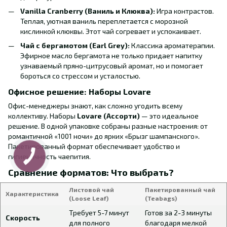
Vanilla Cranberry (Ваниль и Клюква):
Игра контрастов.
Теплая, уютная ваниль переплетается с морозной
кислинкой клюквы. Этот чай согревает и успокаивает.
Чай с бергамотом (Earl Grey):
Классика ароматерапии.
Эфирное масло бергамота не только придает напитку
узнаваемый пряно-цитрусовый аромат, но и помогает
бороться со стрессом и усталостью.
Офисное решение: Наборы Lovare
Офис-менеджеры знают, как сложно угодить всему
коллективу. Наборы
Lovare (Ассорти)
— это идеальное
решение. В одной упаковке собраны разные настроения: от
романтичной «1001 ночи» до ярких «Брызг шампанского».
Пакетированный формат обеспечивает удобство и
гигиеничность чаепития.
Сравнение форматов: Что выбрать?
Листовой чай
Пакетированный чай
Характеристика
(Loose Leaf)
(Teabags)
Требует 5-7 минут
Готов за 2-3 минуты
Скорость
для полного
благодаря мелкой