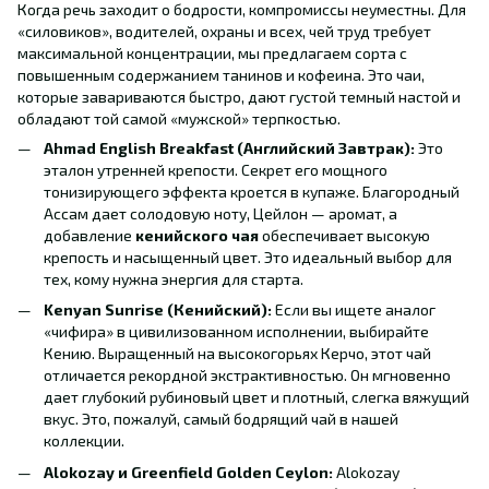
Когда речь заходит о бодрости, компромиссы неуместны. Для
«силовиков», водителей, охраны и всех, чей труд требует
максимальной концентрации, мы предлагаем сорта с
повышенным содержанием танинов и кофеина. Это чаи,
которые завариваются быстро, дают густой темный настой и
обладают той самой «мужской» терпкостью.
Ahmad English Breakfast (Английский Завтрак):
Это
эталон утренней крепости. Секрет его мощного
тонизирующего эффекта кроется в купаже. Благородный
Ассам дает солодовую ноту, Цейлон — аромат, а
добавление
кенийского чая
обеспечивает высокую
крепость и насыщенный цвет. Это идеальный выбор для
тех, кому нужна энергия для старта.
Kenyan Sunrise (Кенийский):
Если вы ищете аналог
«чифира» в цивилизованном исполнении, выбирайте
Кению. Выращенный на высокогорьях Керчо, этот чай
отличается рекордной экстрактивностью. Он мгновенно
дает глубокий рубиновый цвет и плотный, слегка вяжущий
вкус. Это, пожалуй, самый бодрящий чай в нашей
коллекции.
Alokozay и Greenfield Golden Ceylon:
Alokozay