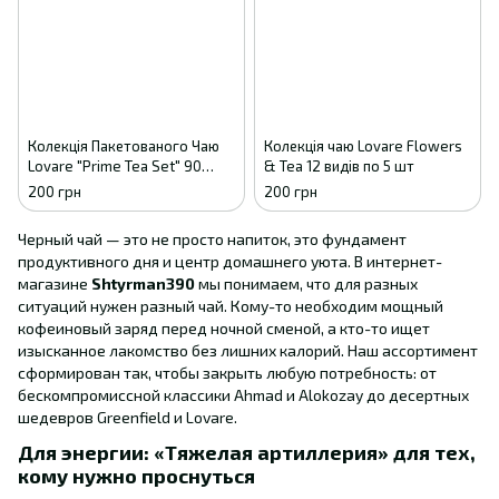
Колекція Пакетованого Чаю
Колекція чаю Lovare Flowers
Lovare "Prime Tea Set" 90
& Tea 12 видів по 5 шт
Пакетів Асорті - 6 Видів По 15
200 грн
200 грн
Шт.
Черный чай — это не просто напиток, это фундамент
продуктивного дня и центр домашнего уюта. В интернет-
магазине
Shtyrman390
мы понимаем, что для разных
ситуаций нужен разный чай. Кому-то необходим мощный
кофеиновый заряд перед ночной сменой, а кто-то ищет
изысканное лакомство без лишних калорий. Наш ассортимент
сформирован так, чтобы закрыть любую потребность: от
бескомпромиссной классики Ahmad и Alokozay до десертных
шедевров Greenfield и Lovare.
Для энергии: «Тяжелая артиллерия» для тех,
кому нужно проснуться