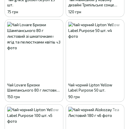
шт.
дизайні Трипільське сонце
цейлонський 250 грамів у
75 грн
120 грн
м'якому пакованні
Чай Lovare Бризки
Чай чорний Lіpton Yellow
Шампанського 80 г листовий
Label Purpose 50 шт.
зі шматочками ягід та
150 грн
90 грн
пелюстками квітів