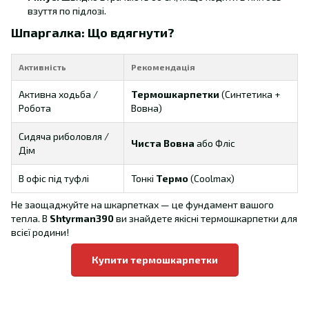
взуття по підлозі.
Шпаргалка: Що вдягнути?
Активність
Рекомендація
Активна ходьба /
Термошкарпетки
(Синтетика +
Робота
Вовна)
Сидяча риболовля /
Чиста Вовна
або Фліс
Дім
В офіс під туфлі
Тонкі
Термо
(Coolmax)
Не заощаджуйте на шкарпетках — це фундамент вашого
тепла. В
Shtyrman390
ви знайдете якісні термошкарпетки для
всієї родини!
Купити термошкарпетки