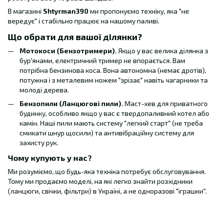
В магазині
Shtyrman390
ми пропонуємо техніку, яка "не
вередує" і стабільно працює на нашому паливі.
Що обрати для вашої ділянки?
Мотокоси (Бензотримери).
Якщо у вас велика ділянка з
бур'янами, електричний тример не впорається. Вам
потрібна бензинова коса. Вона автономна (немає дротів),
потужна і з металевим ножем "зрізає" навіть чагарники та
молоді дерева.
Бензопили (Ланцюгові пили).
Маст-хев для приватного
будинку, особливо якщо у вас є твердопаливний котел або
камін. Наші пили мають систему "легкий старт" (не треба
смикати шнур щосили) та антивібраційну систему для
захисту рук.
Чому купують у нас?
Ми розуміємо, що будь-яка техніка потребує обслуговування.
Тому ми продаємо моделі, на які легко знайти розхідники
(ланцюги, свічки, фільтри) в Україні, а не одноразові "іграшки".