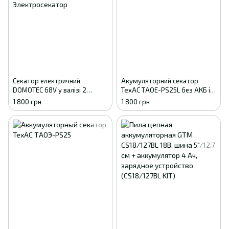
Секатор електричний
Акумуляторний секатор
DOMOTEC 68V у валізі 2
TexAC ТАОЕ-PS25L без АКБ і
акумулятори
ЗП
1 800 грн
1 800 грн
Електросекатори