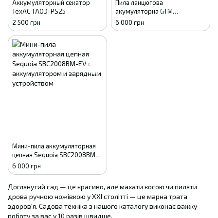
Аккумуляторный секатор
Пила ланцюгова
TexAC ТАОЭ-PS25
акумуляторна GTM
CS18/127BL 18В, шина 5"/12.7
2 500 грн
6 000 грн
см + акумулятор 4 Аг,
зарядний пристрій
(CS18/127BL KIT)
Мини-пила аккумуляторная
цепная Sequoia SBC2008BM-
EV с аккумулятором и
6 000 грн
зарядным устройством
Доглянутий сад — це красиво, але махати косою чи пиляти
дрова ручною ножівкою у XXI столітті — це марна трата
здоров'я. Садова техніка з нашого каталогу виконає важку
роботу за вас у 10 разів швидше.