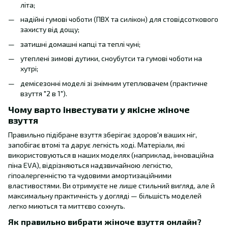
літа;
надійні гумові чоботи (ПВХ та силікон) для стовідсоткового
захисту від дощу;
затишні домашні капці та теплі чуні;
утеплені зимові дутики, сноубутси та гумові чоботи на
хутрі;
демісезонні моделі зі знімним утеплювачем (практичне
взуття "2 в 1").
Чому варто інвестувати у якісне жіноче
взуття
Правильно підібране взуття зберігає здоров'я ваших ніг,
запобігає втомі та дарує легкість ході. Матеріали, які
використовуються в наших моделях (наприклад, інноваційна
піна EVA), відрізняються надзвичайною легкістю,
гіпоалергенністю та чудовими амортизаційними
властивостями. Ви отримуєте не лише стильний вигляд, але й
максимальну практичність у догляді — більшість моделей
легко миються та миттєво сохнуть.
Як правильно вибрати жіноче взуття онлайн?