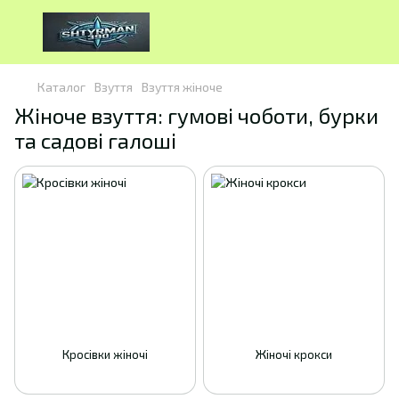
Каталог
Взуття
Взуття жіноче
Жіноче взуття: гумові чоботи, бурки
та садові галоші
Кросівки жіночі
Жіночі крокси