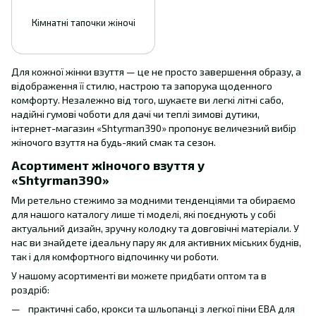
Кімнатні тапочки жіночі
Для кожної жінки взуття — це не просто завершення образу, а
відображення її стилю, настрою та запорука щоденного
комфорту. Незалежно від того, шукаєте ви легкі літні сабо,
надійні гумові чоботи для дачі чи теплі зимові дутики,
інтернет-магазин «Shtyrman390» пропонує величезний вибір
жіночого взуття на будь-який смак та сезон.
Асортимент жіночого взуття у
«Shtyrman390»
Ми ретельно стежимо за модними тенденціями та обираємо
для нашого каталогу лише ті моделі, які поєднують у собі
актуальний дизайн, зручну колодку та довговічні матеріали. У
нас ви знайдете ідеальну пару як для активних міських буднів,
так і для комфортного відпочинку чи роботи.
У нашому асортименті ви можете придбати оптом та в
роздріб:
практичні сабо, крокси та шльопанці з легкої піни ЕВА для