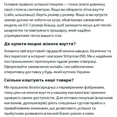
Головне правило успішної покупки — точно знати довжину
своєї стопи в сантиметрах. Якщо ви обираєте літнє взуття
(сабо, шльопанці), беріть розмір у розмір. Якщо ж ви купуєте
зимові дутики чи чоботи на хутрі, обов'язково замовляйте
модель на 0.5-1 розмір більшу, щоб залишити місце для теплої
шкарпетки та повітряного прошарку, який надійно
утримуватиме тепло вашого тіла.
Де купити модне жіноче взуття?
Оновити свій взуттєвий гардероб можна швидко, безпечно та
без переплат в інтернет-магазині Shtyrman390. Ми є надійним
постачальником і пропонуємо чудові умови співпраці.
Оформлюйте замовлення онлайн, і ми забезпечимо
оперативну доставку у будь-який куточок України.
Скільки коштують наші товари?
Ми працюємо безпосередньо з перевіреними фабриками,
тому ціни на жіноче взуття у нашому магазині вас приємно
здивують своєю доступністю. Для оптових покупців (власників
магазинів, дропшиперів) діють спеціальні гуртові прайси з
привабливими знижками, що дозволяють успішно та
прибутково розвивати власний бізнес разом з нами.