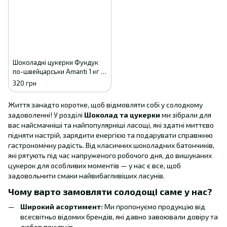
Шоколадні цукерки Фундук
по-швейцарськи Amanti 1 кг у
коробці
320 грн
Життя занадто коротке, щоб відмовляти собі у солодкому
задоволенні! У розділі
Шоколад та цукерки
ми зібрали для
вас найсмачніші та найпопулярніші ласощі, які здатні миттєво
підняти настрій, зарядити енергією та подарувати справжню
гастрономічну радість. Від класичних шоколадних батончиків,
які рятують під час напруженого робочого дня, до вишуканих
цукерок для особливих моментів — у нас є все, щоб
задовольнити смаки найвибагливіших ласунів.
Чому варто замовляти солодощі саме у нас?
Широкий асортимент:
Ми пропонуємо продукцію від
всесвітньо відомих брендів, які давно завоювали довіру та
любов покупців.