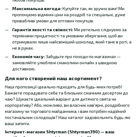
Максимальна вигода:
Купуйте так, як зручно вам! Ми
пропонуємо відмінні ціни на роздріб та спеціальні, дуже
привабливі умови для оптових покупців.
Гарантія якості та свіжості:
Ми ретельно слідкуємо за
термінами придатності та умовами зберігання, щоб ви
отримували лише найсвіжіший шоколад, який тане в роті, а
не в руках.
Економія часу:
Забудьте про походи по магазинах —
замовляйте улюблені смаколики онлайн з швидкою
доставкою.
Для кого створений наш асортимент?
Наші пропозиції ідеально підходять для будь-яких потреб!
Бажаєте порадувати себе та близьких смачним десертом до
чаю? Шукаєте ідеальний варіант для дитячого свята чи
корпоративу? Або, можливо, ви власник кав'ярні, роздрібного
магазину чи торгового майданчика, і вам потрібен надійний
постачальник солодощів? Наш каталог задовольнить будь-які
ваші запити.
Інтернет-магазин Shtyrman (Shtyrman390) — ваш