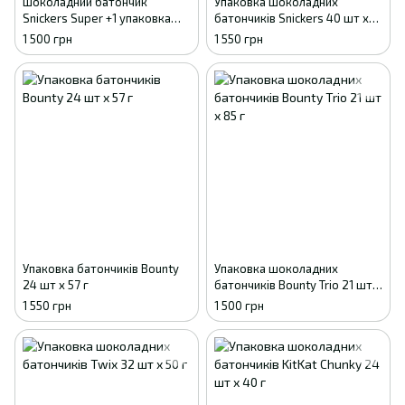
Шоколадний батончик
Упаковка шоколадних
Snickers Super +1 упаковка
батончиків Snickers 40 шт х
(20 шт х 112.5 г)
50 г
1 500 грн
1 550 грн
Упаковка батончиків Bounty
Упаковка шоколадних
24 шт x 57 г
батончиків Bounty Trio 21 шт х
85 г
1 550 грн
1 500 грн