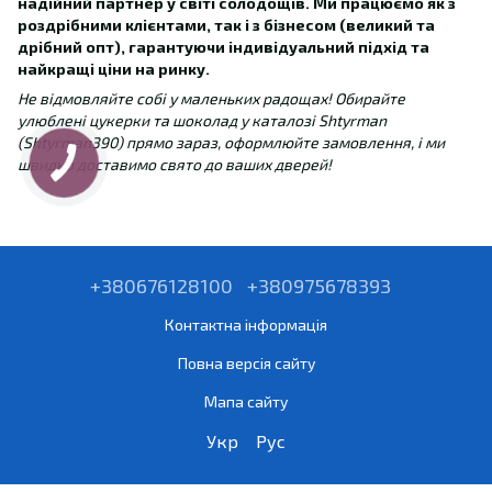
надійний партнер у світі солодощів. Ми працюємо як з
роздрібними клієнтами, так і з бізнесом (великий та
дрібний опт), гарантуючи індивідуальний підхід та
найкращі ціни на ринку.
Не відмовляйте собі у маленьких радощах! Обирайте
улюблені цукерки та шоколад у каталозі Shtyrman
(Shtyrman390) прямо зараз, оформлюйте замовлення, і ми
швидко доставимо свято до ваших дверей!
+380676128100
+380975678393
Контактна інформація
Повна версія сайту
Мапа сайту
Укр
Рус