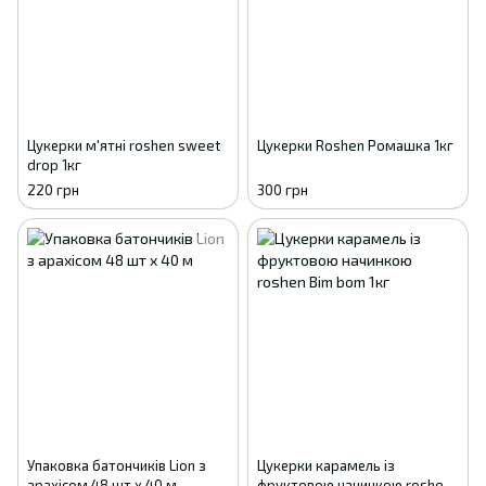
Цукерки м'ятні roshen sweet
Цукерки Roshen Ромашка 1кг
drop 1кг
220 грн
300 грн
Упаковка батончиків Lion з
Цукерки карамель із
арахісом 48 шт х 40 м
фруктовою начинкою roshen