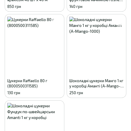
Bim bom 1кг
850 грн
140 грн
Цукерки Raffaello 80 г
Шоколадні цукерки Манго 1 кг
(8000500311585)
у коробці Аманті (A-Mango-
1000)
130 грн
250 грн