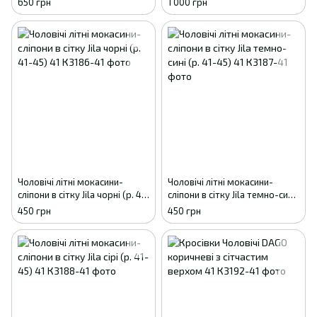
650 грн
1 000 грн
Чоловічі літні мокасини-
Чоловічі літні мокасини-
сліпони в сітку Jila чорні (р. 41-
сліпони в сітку Jila темно-сині
45) 41
(р. 41-45) 41
450 грн
450 грн