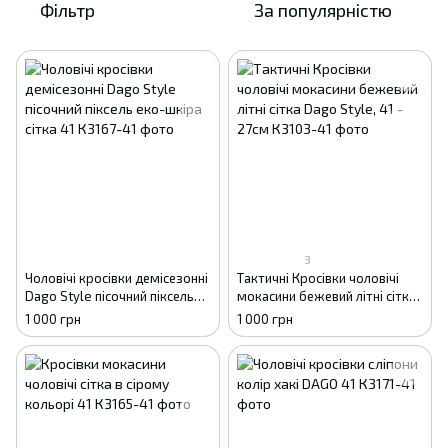
Фільтр
За популярністю
3
Чоловічі кросівки демісезонні
Тактичні Кросівки чоловічі
Dago Style пісочний піксель
мокасини бежевий літні сітка
еко-шкіра сітка 41
Dago Style, 41 - 27см
1 000 грн
1 000 грн