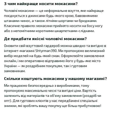
З чим найкраще носити мокасини?
Чоловічі мокасини — це неформальне взуття, яке найкраще
поєднується з джинсами будь-якого крою, бавовняними
штанами-чинос, а також літніми шортами чи бриджами.
Класичне правило: мокасини прийнято носити на босу ногу
або з непомітними короткими шкарпетками-слідками.
Де придбати якісні чоловічі мокасини?
Оновити свій взуттєвий гардероб можна швидко та вигідно в
інтернет-магазині Shtyrman390. Ми пропонуємо величезний
вибір моделей на будь-який смак. Оформлюйте замовлення
онлайн, і ми оперативно відправимо його у будь-яке місто
України — як роздрібним покупцям, так і гуртовим
замовникам.
Скільки коштують мокасини у нашому магазині?
Ми працюємо безпосередньо з виробниками, тому
пропонуємо максимально чесні та вигідні ціни. Вартість
залежить від матеріалів та об'єму замовлення (роздріб чи
опт). Для гуртових клієнтів у нас передбачені спеціальні
знижки, які зроблять вашу покупку ще більш прибутковою!