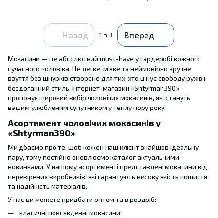
Назад
Вперед
1
з 3
Мокасини — це абсолютний must-have у гардеробі кожного
сучасного чоловіка. Це легке, м'яке та неймовірно зручне
взуття без шнурків створене для тих, хто цінує свободу рухів і
бездоганний стиль. Інтернет-магазин «Shtyrman390»
пропонує широкий вибір чоловічих мокасинів, які стануть
вашим улюбленим супутником у теплу пору року.
Асортимент чоловічих мокасинів у
«Shtyrman390»
Ми дбаємо про те, щоб кожен наш клієнт знайшов ідеальну
пару, тому постійно оновлюємо каталог актуальними
новинками. У нашому асортименті представлені мокасини від
перевірених виробників, які гарантують високу якість пошиття
та надійність матеріалів.
У нас ви можете придбати оптом та в роздріб:
класичні повсякденні мокасини;