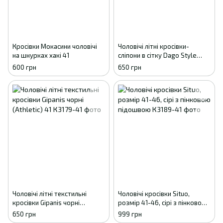
Кросівки Мокасини чоловічі
Чоловічі літні кросівки-
на шнурках хакі 41
сліпони в сітку Dago Style
графіт (р. 41-45) 41
600 грн
650 грн
Чоловічі літні текстильні
Чоловічі кросівки Situo,
кросівки Gipanis чорні
розмір 41-46, сірі з пінковою
(Athletic) 41
підошвою
650 грн
999 грн