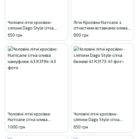
Чоловічі літні кросівки-
Літні Кросівки Hurricane з
сліпони Dago Style сітка
сітчастими вставками олива
темно-сірі 41
41
650 грн
800 грн
Чоловічі літні кросівки
Чоловічі літні кросівки-
Hurricane сітка олива
сліпони Dago Style сітка
камуфляж 43
бежеві 41
1 000 грн
650 грн