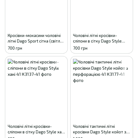
Кросівки-мокасини чоловічі
Чоловічі літні кросівки-
літні Dago Sport сітка (світло-
сліпони в сітку Dago Style
коричневі), розміри 41-45 41 -
чорні 41 - 27см
700 грн
700 грн
27см
Чоловічі літні кросівки-
Чоловічі тактичні літні
сліпони в сітку Dago Style хакі
кросівки Dago Style койот з
41
перфорацією 41