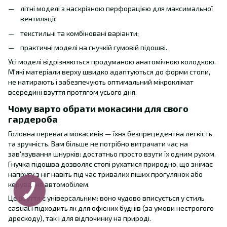
літні моделі з наскрізною перфорацією для максимальної
вентиляції;
текстильні та комбіновані варіанти;
практичні моделі на гнучкій гумовій підошві.
Усі моделі відрізняються продуманою анатомічною колодкою.
М'які матеріали верху швидко адаптуються до форми стопи,
не натирають і забезпечують оптимальний мікроклімат
всередині взуття протягом усього дня.
Чому варто обрати мокасини для свого
гардероба
Головна перевага мокасинів — їхня безпрецедентна легкість
та зручність. Вам більше не потрібно витрачати час на
зав'язування шнурків: достатньо просто взути їх одним рухом.
Гнучка підошва дозволяє стопі рухатися природно, що знімає
напругу з ніг навіть під час тривалих піших прогулянок або
керування автомобілем.
Це взуття є універсальним: воно чудово вписується у стиль
casual і підходить як для офісних буднів (за умови нестрогого
дрескоду), так і для відпочинку на природі.