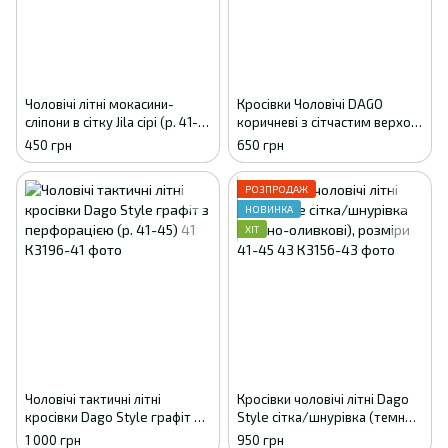
Чоловічі літні мокасини-
Кросівки Чоловічі DAGO
сліпони в сітку Jila сірі (р. 41-
коричневі з сітчастим верхом
45) 41
41
450 грн
650 грн
РОЗПРОДАЖ
НОВИНКА
ХІТ
Чоловічі тактичні літні
Кросівки чоловічі літні Dago
кросівки Dago Style графіт з
Style сітка/шнурівка (темно-
перфорацією (р. 41-45) 41
оливкові), розміри 41-45 43
1 000 грн
950 грн