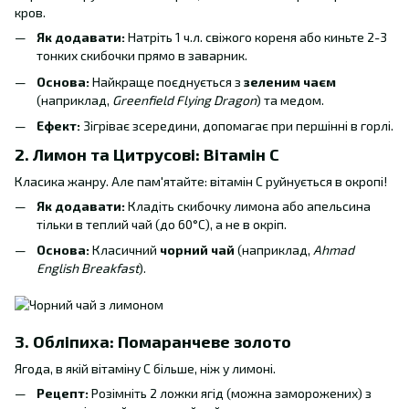
кров.
Як додавати:
Натріть 1 ч.л. свіжого кореня або киньте 2-3
тонких скибочки прямо в заварник.
Основа:
Найкраще поєднується з
зеленим чаєм
(наприклад,
Greenfield Flying Dragon
) та медом.
Ефект:
Зігріває зсередини, допомагає при першінні в горлі.
2. Лимон та Цитрусові: Вітамін С
Класика жанру. Але пам'ятайте: вітамін С руйнується в окропі!
Як додавати:
Кладіть скибочку лимона або апельсина
тільки в теплий чай (до 60°C), а не в окріп.
Основа:
Класичний
чорний чай
(наприклад,
Ahmad
English Breakfast
).
3. Обліпиха: Помаранчеве золото
Ягода, в якій вітаміну С більше, ніж у лимоні.
Рецепт:
Розімніть 2 ложки ягід (можна заморожених) з