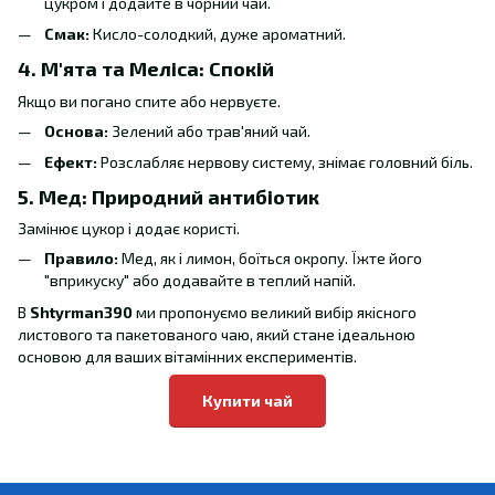
цукром і додайте в чорний чай.
Смак:
Кисло-солодкий, дуже ароматний.
4. М'ята та Меліса: Спокій
Якщо ви погано спите або нервуєте.
Основа:
Зелений або трав'яний чай.
Ефект:
Розслабляє нервову систему, знімає головний біль.
5. Мед: Природний антибіотик
Замінює цукор і додає користі.
Правило:
Мед, як і лимон, боїться окропу. Їжте його
"вприкуску" або додавайте в теплий напій.
В
Shtyrman390
ми пропонуємо великий вибір якісного
листового та пакетованого чаю, який стане ідеальною
основою для ваших вітамінних експериментів.
Купити чай