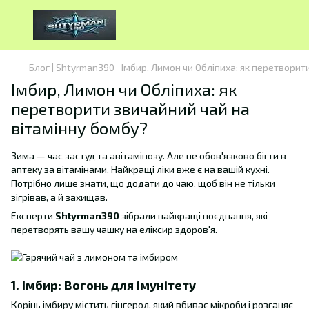
Блог | Shtyrman390
Імбир, Лимон чи Обліпиха: як перетворит
Імбир, Лимон чи Обліпиха: як
перетворити звичайний чай на
вітамінну бомбу?
Зима — час застуд та авітамінозу. Але не обов'язково бігти в
аптеку за вітамінами. Найкращі ліки вже є на вашій кухні.
Потрібно лише знати, що додати до чаю, щоб він не тільки
зігрівав, а й захищав.
Експерти
Shtyrman390
зібрали найкращі поєднання, які
перетворять вашу чашку на еліксир здоров'я.
1. Імбир: Вогонь для імунітету
Корінь імбиру містить гінгерол, який вбиває мікроби і розганяє