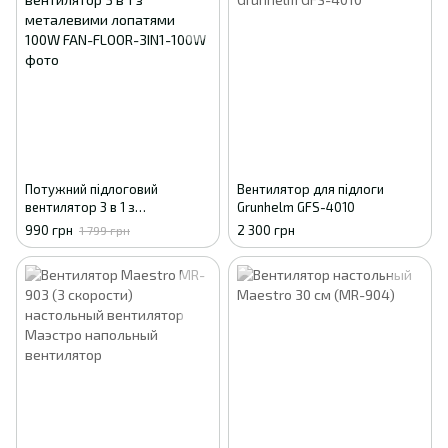
Потужний підлоговий
Вентилятор для підлоги
вентилятор 3 в 1 з
Grunhelm GFS-4010
металевими лопатями 100W
990 грн
2 300 грн
1 799 грн