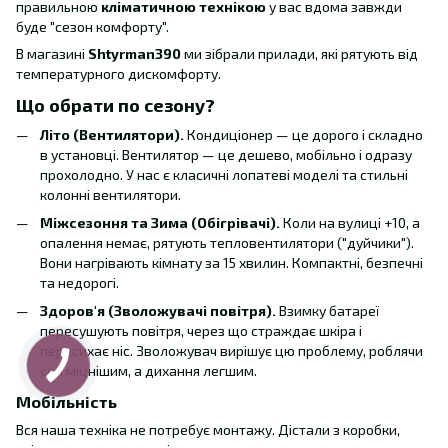
правильною
кліматичною технікою
у вас вдома завжди
буде "сезон комфорту".
В магазині
Shtyrman390
ми зібрали прилади, які рятують від
температурного дискомфорту.
Що обрати по сезону?
Літо (Вентилятори).
Кондиціонер — це дорого і складно
в установці. Вентилятор — це дешево, мобільно і одразу
прохолодно. У нас є класичні лопатеві моделі та стильні
колонні вентилятори.
Міжсезоння та Зима (Обігрівачі).
Коли на вулиці +10, а
опалення немає, рятують тепловентилятори ("дуйчики").
Вони нагрівають кімнату за 15 хвилин. Компактні, безпечні
та недорогі.
Здоров'я (Зволожувачі повітря).
Взимку батареї
пересушують повітря, через що страждає шкіра і
пересихає ніс. Зволожувач вирішує цю проблему, роблячи
сон міцнішим, а дихання легшим.
Мобільність
Вся наша техніка не потребує монтажу. Дістали з коробки,