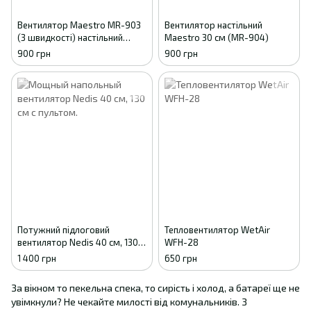
Вентилятор Maestro MR-903
Вентилятор настільний
(3 швидкості) настільний
Maestro 30 см (MR-904)
вентилятор Маестро
900 грн
900 грн
вентилятор для підлоги
Потужний підлоговий
Тепловентилятор WetAir
вентилятор Nedis 40 см, 130
WFH-28
см з пультом Чорний
1 400 грн
650 грн
За вікном то пекельна спека, то сирість і холод, а батареї ще не
увімкнули? Не чекайте милості від комунальників. З