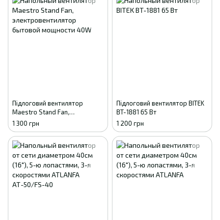
Підлоговий вентилятор
Підлоговий вентилятор BITEK
Maestro Stand Fan,
BT-1881 65 Вт
електровентилятор
1 300 грн
1 200 грн
побутової потужності 40W