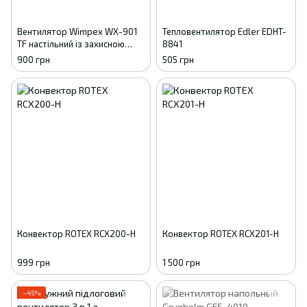
Вентилятор Wimpex WX-901
Тепловентилятор Edler EDHT-
TF настільний із захисною
8841
решіткою та підставкою
900 грн
505 грн
Конвектор ROTEX RCX200-H
Конвектор ROTEX RCX201-H
999 грн
1 500 грн
−45%