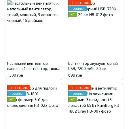
РОЗПРОДАЖ
НОВИНКА
ХІТ
Настільний вентилятор,
Вентилятор акумуляторний
напольний вентилятор, тихий,
USB, 7200 mAh, 20 см
потужний, 3 лопастія, чорний,
1 300 грн
699 грн
16 дюймів
РОЗПРОДАЖ
РОЗПРОДАЖ
НОВИНКА
НОВИНКА
ХІТ
ХІТ