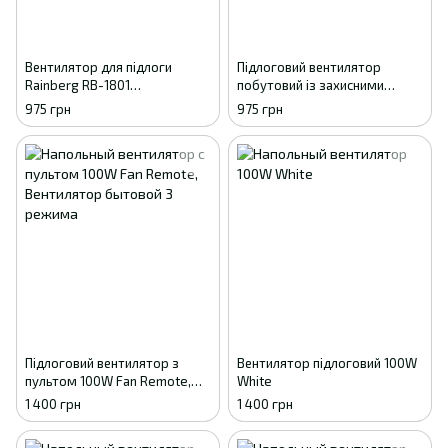
Вентилятор для підлоги
Підлоговий вентилятор
Rаinberg RB-1801
побутовий із захисними
трансформер 3в1 для
ґратами, 3 швидкості 5
975 грн
975 грн
охолодження
лопастей 65 Вт RainBerg RB-
1802 Gray
Підлоговий вентилятор з
Вентилятор підлоговий 100W
пультом 100W Fan Remote,
White
Вентилятор побутовий 3
1 400 грн
1 400 грн
режиму