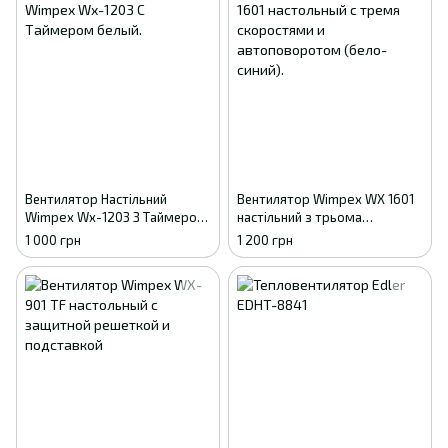
Вентилятор Настільний
Вентилятор Wimpex WX 1601
Wimpex Wx-1203 З Таймером
настільний з трьома
білий
швидкостями та
1 000 грн
1 200 грн
автоповоротом (біло-синій)