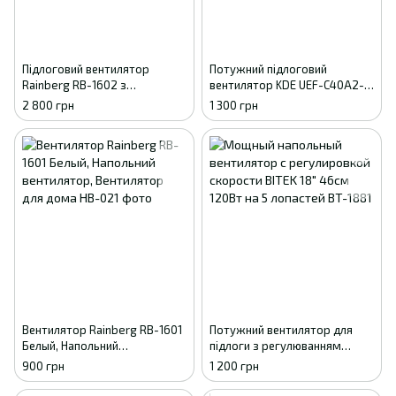
Підлоговий вентилятор
Потужний підлоговий
Rainberg RB-1602 з
вентилятор KDE UEF-C40A2-2
регулюванням висоти,
40 см 45W, Чорний
2 800 грн
1 300 грн
поворотною головкою та
тихою роботою
Вентилятор Rainberg RB-1601
Потужний вентилятор для
Белый, Напольний
підлоги з регулюванням
вентилятор, Вентилятор для
швидкості BITEK 18" 46см
900 грн
1 200 грн
дома
120Вт на 5 лопатей BT-1881