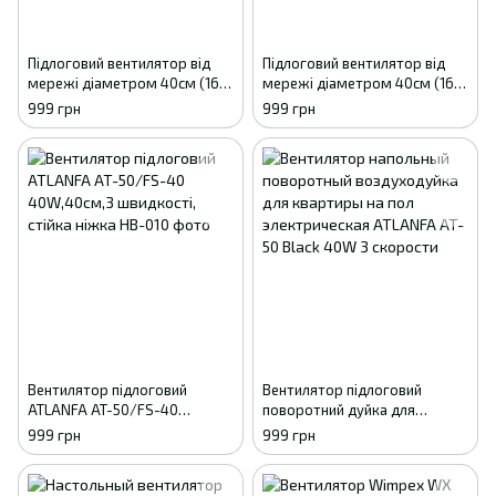
Підлоговий вентилятор від
Підлоговий вентилятор від
мережі діаметром 40см (16"),
мережі діаметром 40см (16"),
5-ма лопатями, 3-а
5-ма лопатями, 3-а
999 грн
999 грн
швидкостями ATLANFA
швидкостями ATLANFA
АТ-50/FS-40
Вентилятор підлоговий
Вентилятор підлоговий
ATLANFA AT-50/FS-40
поворотний дуйка для
40W,40см,3 швидкості, стійка
квартири на підлогу
999 грн
999 грн
ніжка
електрична ATLANFA AT-50
Black 40W 3 швидкості