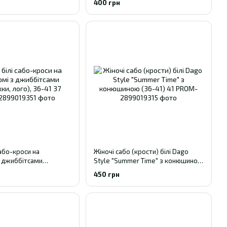
400 грн
сабо-кроси на
Жіночі сабо (крости) білі Dago
 джиббітсами
Style "Summer Time" з конюшиною
ого), 36-41 37
(36-41) 41
450 грн