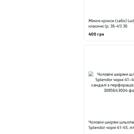
Жіночі крокси (сабо) Luck
класичні (р. 36-41) 36
400 грн
Чоловічі шкіряні шльопа
Splendor чорні 41–45, літ
з перфорацією