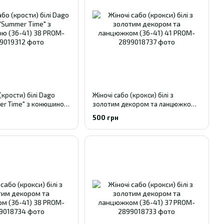
(крости) білі Dago
Жіночі сабо (крокси) білі з
er Time" з конюшиною
золотим декором та ланцюжком
(36-41) 41
500 грн