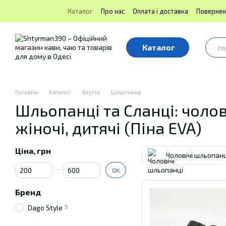
Перейти до основного контенту
Каталог
Про нас
Оплата і доставка
Повернен
Блог | Shtyrman390
Публічна оферта
Каталог
Головна
Каталог
Взуття
Шльопанці
Шльопанці та Сланці: чолові
жіночі, дитячі (Піна EVA)
Ціна, грн
Чоловічі шльопанц
Від Ціна, грн
До Ціна, грн
ОК
Бренд
5
Dago Style