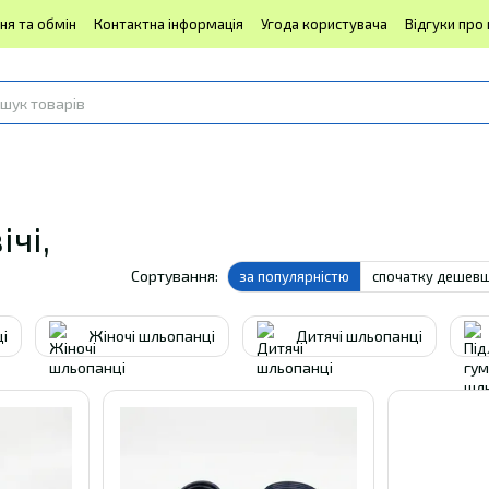
ня та обмін
Контактна інформація
Угода користувача
Відгуки про
чі,
Сортування:
за популярністю
спочатку дешев
і
Жіночі шльопанці
Дитячі шльопанці