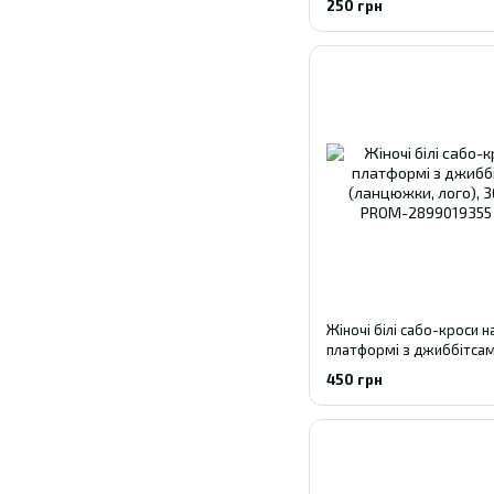
250 грн
Жіночі білі сабо-кроси н
платформі з джиббітса
(ланцюжки, лого), 36-41 
450 грн