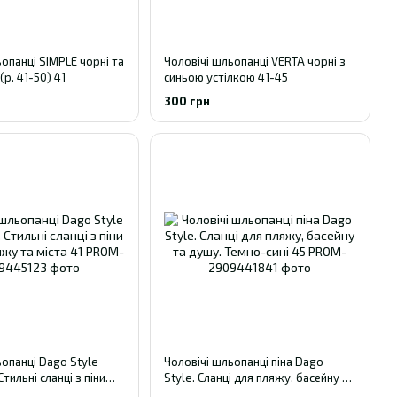
опанці SIMPLE чорні та
Чоловічі шльопанці VERTA чорні з
(р. 41-50) 41
синьою устілкою 41-45
300 грн
ьопанці Dago Style
Чоловічі шльопанці піна Dago
Стильні сланці з піни
Style. Сланці для пляжу, басейну та
у та міста 41
душу. Темно-сині 45