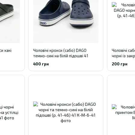
си хакі
Чоловічі крокси (сабо) DAGO
Чоловічі са
темно-сині на білій підошві 41
чорні із зак
46) 41
400 грн
200 грн