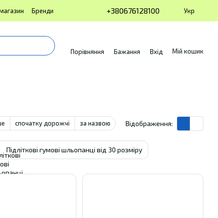
+380676128100
Укр
 магазин
Бренди
Мій кошик
Порівняння
Бажання
Вхід
ше
спочатку дорожчі
за назвою
Відображення:
Підліткові гумові шльопанці від 30 розміру