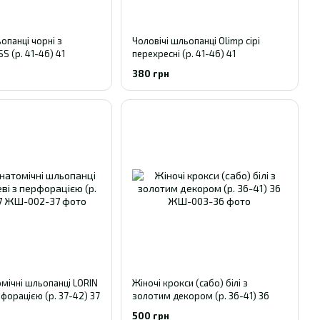
опанці чорні з
Чоловічі шльопанці Olimp сірі
S (р. 41-46) 41
перехресні (р. 41-46) 41
380 грн
омічні шльопанці LORIN
Жіночі крокси (сабо) білі з
форацією (р. 37-42) 37
золотим декором (р. 36-41) 36
500 грн