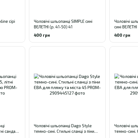
line сірі
Чоловічі шльопанці SIMPLE сині
Чоловічі шль
ВЕЛЕТНІ (р. 41-50) 41
сині ВЕЛЕТНІ 
400 грн
400 грн
нці
Чоловічі шльопанці Dago Style
Чоловічі шл
ні сандалі
темно-сині. Стильні сланці з піни
темно-сині. 
ЕВА для пляжу та міста 45
ЕВА для пляж