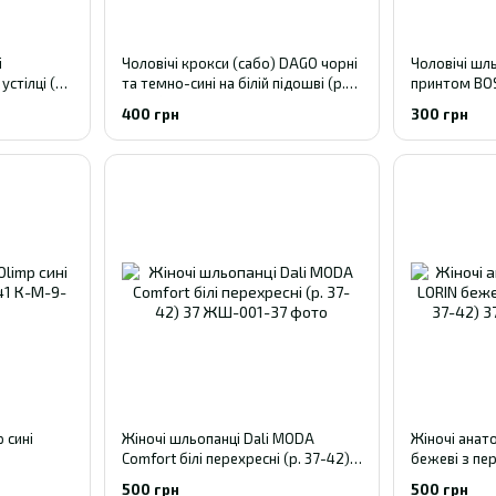
і
Чоловічі крокси (сабо) DAGO чорні
Чоловічі шль
устілці (р.
та темно-сині на білій підошві (р.
принтом BOS
41-46) 41
400 грн
300 грн
 сині
Жіночі шльопанці Dali MODA
Жіночі анат
Comfort білі перехресні (р. 37-42)
бежеві з пер
37
500 грн
500 грн