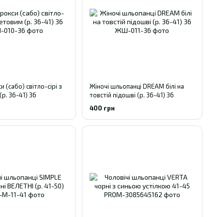
и (сабо) світло-сірі з
Жіночі шльопанці DREAM білі на
р. 36-41) 36
товстій підошві (р. 36-41) 36
400 грн