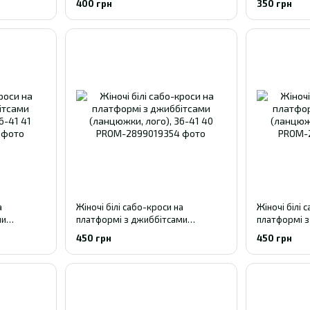
400 грн
350 грн
а
Жіночі білі сабо-кроси на
Жіночі білі 
ми
платформі з джиббітсами
платформі з
41
(ланцюжки, лого), 36-41 40
(ланцюжки, л
450 грн
450 грн