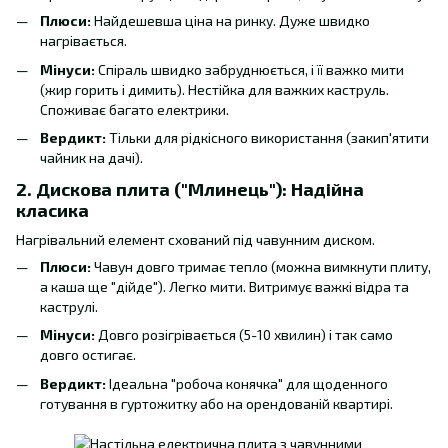
Плюси:
Найдешевша ціна на ринку. Дуже швидко
нагрівається.
Мінуси:
Спіраль швидко забруднюється, і її важко мити
(жир горить і димить). Нестійка для важких каструль.
Споживає багато електрики.
Вердикт:
Тільки для рідкісного використання (закип'ятити
чайник на дачі).
2. Дискова плита ("Млинець"): Надійна
класика
Нагрівальний елемент схований під чавунним диском.
Плюси:
Чавун довго тримає тепло (можна вимкнути плиту,
а каша ще "дійде"). Легко мити. Витримує важкі відра та
каструлі.
Мінуси:
Довго розігрівається (5-10 хвилин) і так само
довго остигає.
Вердикт:
Ідеальна "робоча конячка" для щоденного
готування в гуртожитку або на орендованій квартирі.