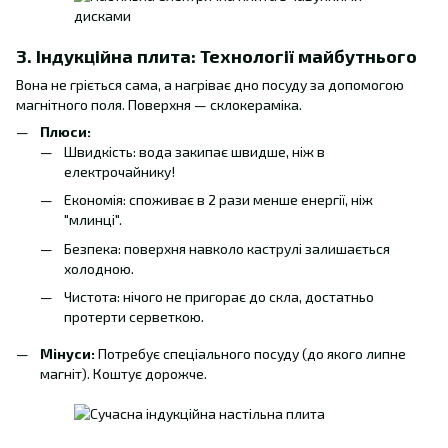
3. Індукційна плита: Технології майбутнього
Вона не гріється сама, а нагріває дно посуду за допомогою
магнітного поля. Поверхня — склокераміка.
Плюси:
Швидкість: вода закипає швидше, ніж в
електрочайнику!
Економія: споживає в 2 рази менше енергії, ніж
"млинці".
Безпека: поверхня навколо каструлі залишається
холодною.
Чистота: нічого не пригорає до скла, достатньо
протерти серветкою.
Мінуси:
Потребує спеціального посуду (до якого липне
магніт). Коштує дорожче.