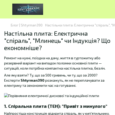
Блог | Shtyrman390
Настільна плита: Електрична "спіраль", 
Настільна плита: Електрична
"спіраль", "Млинець" чи Індукція? Що
економніше?
Ремонт на кухні, поїздка на дачу, життя в гуртожитку або
резервний варіант на випадок поломки основної плити —
ситуацій, коли потрібна компактна настільна плитка, безліч.
Але яку взяти? Ту, що за 500 гривень, чи ту, що за 2000?
Експерти
Shtyrman390
розкажуть, як не переплачувати за
електрику та зекономити час на готуванні.
1. Спіральна плита (ТЕН): "Привіт з минулого"
Найпростіша конструкція: відкрита спіраль, як у кип'ятильнику.