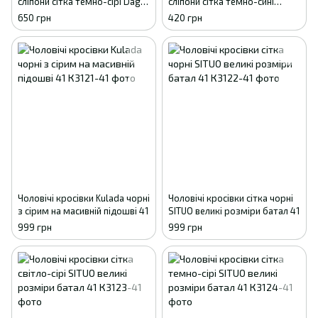
сліпони сітка темно-сірі Dago
сліпони сітка темно-сині
Style 41
GIPANIS 41
650 грн
420 грн
Чоловічі кросівки Kulada чорні
Чоловічі кросівки сітка чорні
з сірим на масивній підошві 41
SITUO великі розміри батал 41
999 грн
999 грн