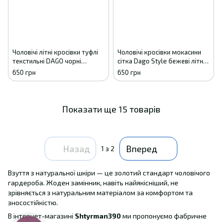
Чоловічі літні кросівки туфлі
Чоловічі кросівки мокасини
текстильні DAGO чорні
сітка Dago Style бежеві літні
комфорт 41
41
650 грн
650 грн
Показати ще 15 товарів
Назад
Вперед
1
з 2
Взуття з натуральної шкіри — це золотий стандарт чоловічого
гардероба. Жоден замінник, навіть найякісніший, не
зрівняється з натуральним матеріалом за комфортом та
зносостійкістю.
В інтернет-магазині
Shtyrman390
ми пропонуємо фабричне