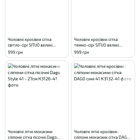
Чоловічі кросівки сітка
Чоловічі кросівки сітка
світло-сірі SITUO великі
темно-сірі SITUO великі
розміри батал 41
розміри батал 41
999 грн
999 грн
Чоловічі літні мокасини
Чоловічі літні кросівки-
сліпони сітка пісочні Dago
сліпони мокасини сітка DAGO