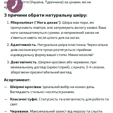
шкіряне взуття (Україна, Туреччина) за цінами, які не
кусаються.
3 причини обрати натуральну шкіру:
Мікроклімат ("Нога дихає").
Шкіра має пори, які
пропускають повітря, але затримують вологу ззовні. Ваші
ноги залишатимуться сухими, а неприємний запах не
з'явиться навіть після цілого дня на ногах.
Адаптивність.
Натуральна шкіра еластична. Через кілька
днів носіння взуття трохи розтягується і приймає
індивідуальну форму вашої стопи. Ніяких мозолів!
Довговічність.
Шкіряні кросівки або черевики, при
мінімальному догляді (крем/спрей), служать 3-4 сезони,
зберігаючи презентабельний вигляд.
Асортимент:
Шкіряні кросівки.
Ідеальний вибір на кожен день.
Виглядають стильно і носяться роками.
Класичні туфлі.
Статусність та елегантність для роботи та
свят.
Черевики.
Максимальний захист від морозу та сльоти.