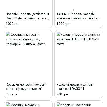
3
Чоловічі кросівки демісезонні
Тактичні Кросівки чоловічі
Dago Style пісочний піксель
мокасини бежевий літні сітка
еко-шкіра сітка 41
Dago Style, 41 - 27см
1 000 грн
1 000 грн
Кросівки мокасини чоловічі
Чоловічі кросівки сліпони
сітка в сірому кольорі 41
колір хакі DAGO 41
700 грн
700 грн