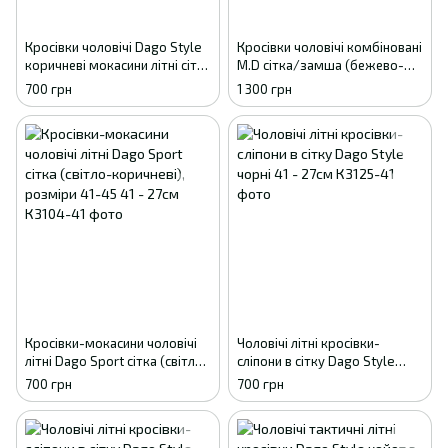
Кросівки чоловічі Dago Style
Кросівки чоловічі комбіновані
коричневі мокасини літні сітка
M.D сітка/замша (бежево-
41р (26,8 см)
коричневі), розміри 40-45 40
700 грн
1 300 грн
Кросівки-мокасини чоловічі
Чоловічі літні кросівки-
літні Dago Sport сітка (світло-
сліпони в сітку Dago Style
коричневі), розміри 41-45 41 -
чорні 41 - 27см
700 грн
700 грн
27см