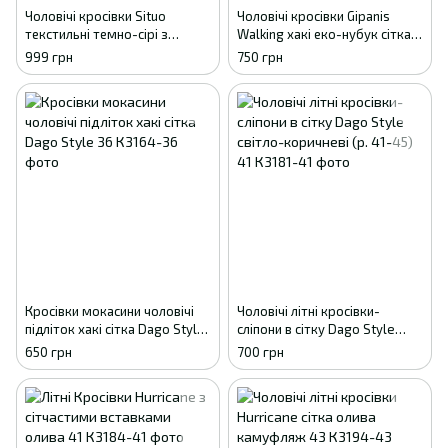
Чоловічі кросівки Situo
Чоловічі кросівки Gipanis
текстильні темно-сірі з
Walking хакі еко-нубук сітка
амортизацією (весна-осінь, р.
(р. 41-45) 41
999 грн
750 грн
41-46) 41
Кросівки мокасини чоловічі
Чоловічі літні кросівки-
підліток хакі сітка Dago Style
сліпони в сітку Dago Style
36
світло-коричневі (р. 41-45) 41
650 грн
700 грн