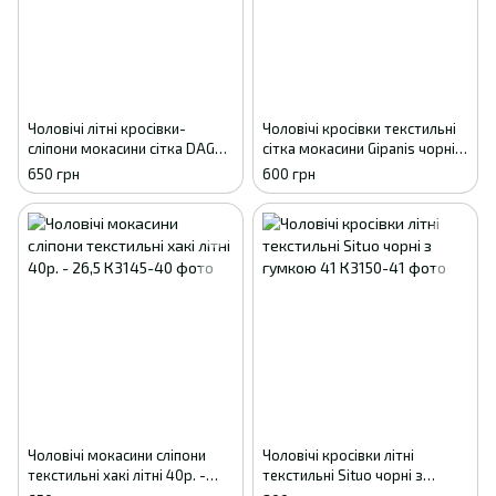
Чоловічі літні кросівки-
Чоловічі кросівки текстильні
сліпони мокасини сітка DAGO
сітка мокасини Gipanis чорні з
хакі 41
сірим 41
650 грн
600 грн
Чоловічі мокасини сліпони
Чоловічі кросівки літні
текстильні хакі літні 40р. -
текстильні Situo чорні з
26,5
гумкою 41