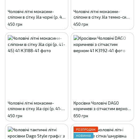
Чоловічі літні мокасини-
Чоловічі літні мокасини-
сліпони в сітку Jila чорні (р. 41-
сліпони в сітку Jila темно-сині
45) 41
(р. 41-45) 41
450 грн
450 грн
Чоловічі літні мокасини-
Кросівки Чоловічі DAGO
сліпони в сітку Jila сірі (р. 41-
коричневі з сітчастим верхом
45) 41
41
450 грн
650 грн
РОЗПРОДАЖ
НОВИНКА