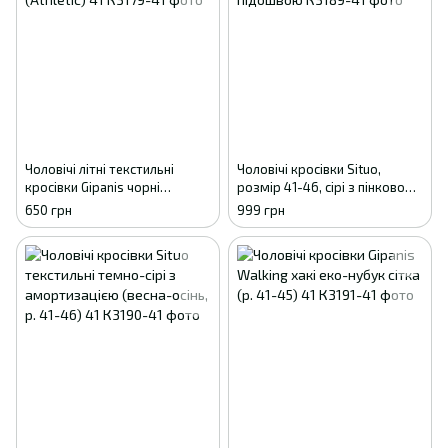
Чоловічі літні текстильні
Чоловічі кросівки Situo,
кросівки Gipanis чорні
розмір 41-46, сірі з пінковою
(Athletic) 41
підошвою
650 грн
999 грн