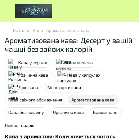
Каталог
Кава
Ароматизована кава
Ароматизована кава: Десерт у вашій
чашці без зайвих калорій
Кава у зернах
Кава мелена
Розчинна кава
Кава у капсулах
Дріп кава
Моносорти кави
Кава свіжого обсмаження
Ароматизована кава
Кава без кофеїну
Органічна кава
Кавові напої
Немає товарів
Кава з ароматом: Коли хочеться чогось