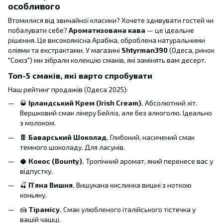
особливого
Втомилися від звичайної класики? Хочете здивувати гостей чи
побалувати себе?
Ароматизована кава
— це ідеальне
рішення. Це високоякісна Арабіка, оброблена натуральними
оліями та екстрактами. У магазині
Shtyrman390
(Одеса, ринок
"Союз") ми зібрали колекцію смаків, які замінять вам десерт.
Топ-5 смаків, які варто спробувати
Наш рейтинг продажів (Одеса 2025):
🥃
Ірландський Крем (Irish Cream).
Абсолютний хіт.
Вершковий смак лікеру Бейліз, але без алкоголю. Ідеально
з молоком.
🍫
Баварський Шоколад.
Глибокий, насичений смак
темного шоколаду. Для ласунів.
🥥
Кокос (Bounty).
Тропічний аромат, який перенесе вас у
відпустку.
🍒
П'яна Вишня.
Вишукана кислинка вишні з ноткою
коньяку.
🍰
Тірамісу.
Смак улюбленого італійського тістечка у
вашій чашці.