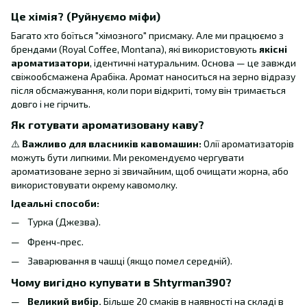
Це хімія? (Руйнуємо міфи)
Багато хто боїться "хімозного" присмаку. Але ми працюємо з
брендами (Royal Coffee, Montana), які використовують
якісні
ароматизатори
, ідентичні натуральним. Основа — це завжди
свіжообсмажена Арабіка. Аромат наноситься на зерно відразу
після обсмажування, коли пори відкриті, тому він тримається
довго і не гірчить.
Як готувати ароматизовану каву?
⚠️
Важливо для власників кавомашин:
Олії ароматизаторів
можуть бути липкими. Ми рекомендуємо чергувати
ароматизоване зерно зі звичайним, щоб очищати жорна, або
використовувати окрему кавомолку.
Ідеальні способи:
Турка (Джезва).
Френч-прес.
Заварювання в чашці (якщо помел середній).
Чому вигідно купувати в Shtyrman390?
Великий вибір.
Більше 20 смаків в наявності на складі в