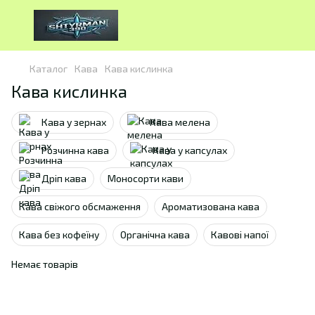
Каталог
Кава
Кава кислинка
Кава кислинка
Кава у зернах
Кава мелена
Розчинна кава
Кава у капсулах
Дріп кава
Моносорти кави
Кава свіжого обсмаження
Ароматизована кава
Кава без кофеїну
Органічна кава
Кавові напої
Немає товарів