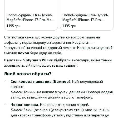
Chohol-Spigen-Ultra-Hybrid-
Chohol-Spigen-Ultra-Hybrid-
MagSafe-iPhone-17-Pro-Max-
MagSafe-iPhone-17-Pro-
Transparent-Gold
Clear-and-White
1 195 грн
1 195 грн
Статистика каже, що кожен другий смартфон падає на
асфальт у перші півроку використання. Результат —
"павутинка" на екрані та дорогий ремонт. Навіщо ризикувати?
Якісний
чохол
бере удар на себе.
В магазині
Shtyrman390
ми підібрали аксесуари, які не тільки
захищають, а й прикрашають ваш гаджет.
Який чохол обрати?
Силіконова накладка (Бампер).
Найпопулярніший
варіант.
Плюси:
Тонкий, не ковзає в руках, дешевий. Прозорі моделі
залишають видимим дизайн вашого телефону.
Чохол-книжка.
Класика для ділових людей.
Плюси:
Захищає екран (у закритому стані), має кишеньки
для карток і трансформується у підставку для перегляду