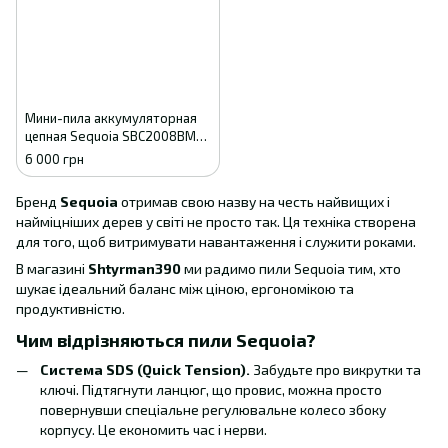
Мини-пила аккумуляторная
цепная Sequoia SBC2008BM-
EV с аккумулятором и
6 000 грн
зарядным устройством
Бренд
Sequoia
отримав свою назву на честь найвищих і
найміцніших дерев у світі не просто так. Ця техніка створена
для того, щоб витримувати навантаження і служити роками.
В магазині
Shtyrman390
ми радимо пили Sequoia тим, хто
шукає ідеальний баланс між ціною, ергономікою та
продуктивністю.
Чим відрізняються пили Sequoia?
Система SDS (Quick Tension).
Забудьте про викрутки та
ключі. Підтягнути ланцюг, що провис, можна просто
повернувши спеціальне регулювальне колесо збоку
корпусу. Це економить час і нерви.