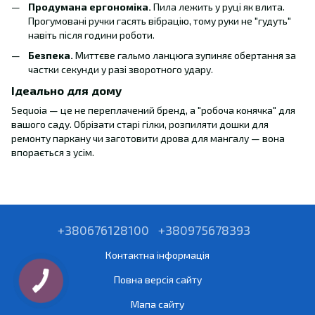
Продумана ергономіка.
Пила лежить у руці як влита.
Прогумовані ручки гасять вібрацію, тому руки не "гудуть"
навіть після години роботи.
Безпека.
Миттєве гальмо ланцюга зупиняє обертання за
частки секунди у разі зворотного удару.
Ідеально для дому
Sequoia — це не переплачений бренд, а "робоча конячка" для
вашого саду. Обрізати старі гілки, розпиляти дошки для
ремонту паркану чи заготовити дрова для мангалу — вона
впорається з усім.
+380676128100
+380975678393
Контактна інформація
Повна версія сайту
Мапа сайту