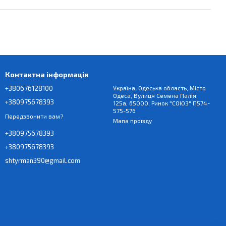
Контактна інформація
+380676128100
Україна, Одеська область, Місто
Одеса, Вулиця Семена Палія,
+380975678393
125а, 65000, Ринок "СОЮЗ" П574-
575-576
Передзвонити вам?
Мапа проїзду
+380975678393
+380975678393
shtyrman390@gmail.com