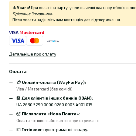
⚠️ Увага!
При оплаті на карту, у призначенні платежу обов’язков
Прізвище Замовника
.
Після оплати надішліть нам квитанцію для підтвердження.
VISA
Mastercard
Детальніше про оплату
Оплата
💳
Онлайн-оплата (WayForPay):
Visa / Mastercard (без комісії)
🏦
Для клієнтів інших банків (IBAN):
UA 2630 5299 0000 0260 0003 4901 015
📦
Післяплата «Нова Пошта»:
Оплата готівкою або картою при отриманні.
💵
Готівкою:
при отриманні товару.