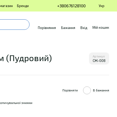
+380676128100
Укр
 магазин
Бренди
Мій кошик
Порівняння
Бажання
Вхід
ом (Пудровий)
Артикул
СЖ-008
Порівняти
В бажання
опичувальної знижки