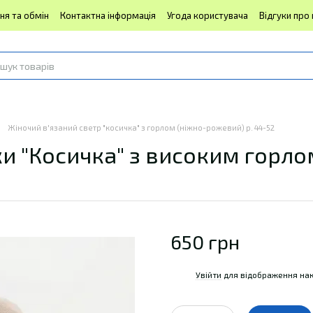
ня та обмін
Контактна інформація
Угода користувача
Відгуки про
Жіночий в'язаний светр "косичка" з горлом (ніжно-рожевий) р. 44-52
ки "Косичка" з високим горл
650 грн
Увійти
для відображення нак
%