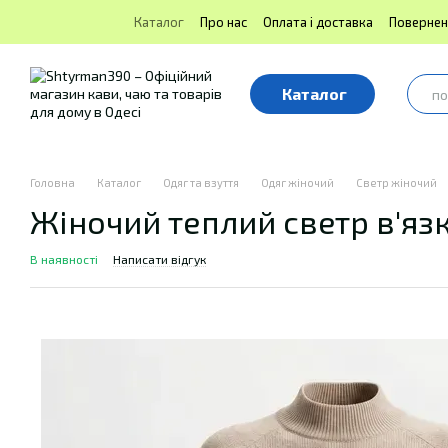
Перейти до основного контенту
Каталог
Про нас
Оплата і доставка
Повернен
Блог | Shtyrman390
Публічна оферта
Каталог
Головна
Каталог
Одяг та взуття
Одяг жіночий
Светр жіночий
Жіночий теплий светр в'яз
В наявності
Написати відгук