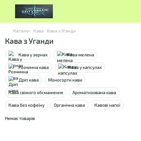
Каталог
Кава
Кава з Уганди
Кава з Уганди
Кава у зернах
Кава мелена
Розчинна кава
Кава у капсулах
Дріп кава
Моносорти кави
Кава свіжого обсмаження
Ароматизована кава
Кава без кофеїну
Органічна кава
Кавові напої
Немає товарів