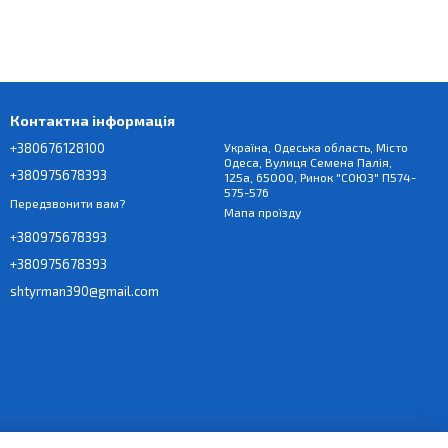
Контактна інформація
+380676128100
Україна, Одеська область, Місто
Одеса, Вулиця Семена Палія,
+380975678393
125а, 65000, Ринок "СОЮЗ" П574-
575-576
Передзвонити вам?
Мапа проїзду
+380975678393
+380975678393
shtyrman390@gmail.com