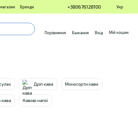
+380676128100
Укр
 магазин
Бренди
Мій кошик
Порівняння
Бажання
Вхід
сулах
Дріп кава
Моносорти кави
а кава
Кавові напої