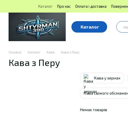
Перейти до основного контенту
Каталог
Про нас
Оплата і доставка
Повернен
Блог | Shtyrman390
Публічна оферта
Каталог
Головна
Каталог
Кава
Кава з Перу
Кава з Перу
Кава у зернах
Кава свіжого обсмаже
Немає товарів