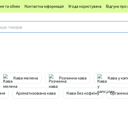
ня та обмін
Контактна інформація
Угода користувача
Відгуки про
Кава мелена
Розчинна кава
Кава у кап
ння
Ароматизована кава
Кава без кофеїну
Органічн