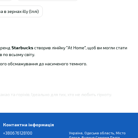
а в зернах illy (Іллі)
 Бренд
Starbucks
створив лінійку "At Home", щоб ви могли стати
в по всьому світу.
тлого обсмажування до насиченого темного.
акао та горіхів. Ідеально для тих, хто не любить гіркоту.
в еталоном американської кави.
ми нотками. Саме вона є основою для всіх лате та капучино в
Контактна інформація
+380676128100
Україна, Одеська область, Місто
Одеса, Вулиця Семена Палія,