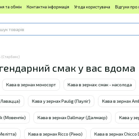
ня та обмін
Контактна інформація
Угода користувача
Відгуки про
 (Старбакс)
легендарний смак у вас вдома
Кава в зернах моносорт
Кава в зернах: смак - насолода
 (Лавацца)
Кава у зернах Paulig (Пауліг)
Кава в зернах Am
k (Мовенпік)
Кава в зернах Dallmayr (Далмаєр)
Кава у зе
Мелітта)
Кава в зернах Ricco (Рікко)
Кава в зернах Chicco 