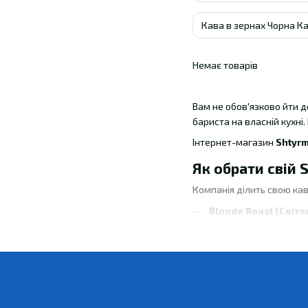
Кава в зернах Чорна К
Немає товарів
Вам не обов'язково йти д
бариста на власній кухні.
Інтернет-магазин
Shtyr
Як обрати свій 
Компанія ділить свою кав
Blonde Roast (Світл
Medium Roast (Сере
Dark Roast (Темне).
мережі Starbucks.
Економія