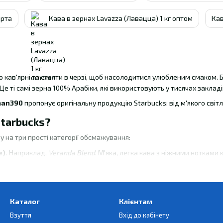
арта
Кава в зернах Lavazza (Лавацца) 1 кг оптом
Кав
о кав'ярні та стояти в черзі, щоб насолодитися улюбленим смаком.
 Це ті самі зерна 100% Арабіки, які використовують у тисячах закладі
man390
пропонує оригінальну продукцію Starbucks: від м'якого сві
Starbucks?
у на три прості категорії обсмажування:
е).
Наприклад,
Veranda Blend
. М'яка, легка кава з ніжними нотками к
днє).
Легендарний
Pike Place Roast
. Збалансований смак, який ста
Класичний
Espresso Roast
. Потужна, інтенсивна кава з карамельни
Каталог
Клієнтам
Взуття
Вхід до кабінету