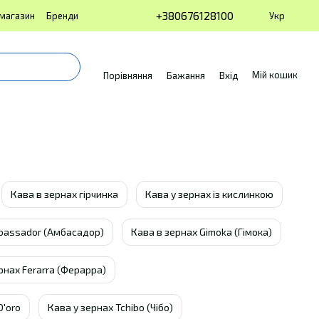
+380676128100
Укр
 магазин
Бренди
Мій кошик
Порівняння
Бажання
Вхід
Кава в зернах гірчинка
Кава у зернах із кислинкою
bassador (Амбасадор)
Кава в зернах Gimoka (Гімока)
рнах Ferarra (Ферарра)
D'oro
Кава у зернах Tchibo (Чібо)