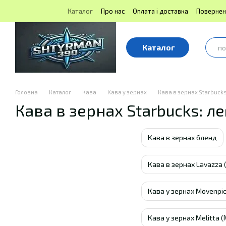
Перейти до основного контенту
Каталог
Про нас
Оплата і доставка
Повернен
Блог | Shtyrman390
Публічна оферта
Каталог
Головна
Каталог
Кава
Кава у зернах
Кава в зернах Starbucks
Кава в зернах Starbucks: 
Кава в зернах бленд
Кава в зернах Lavazza
Кава у зернах Movenpic
Кава у зернах Melitta (