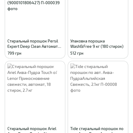
Стиральный порошок Persil
Упаковка порошка
Expert Deep Clean Автомат
Wash&Free 9 кг (180 стирок)
Color Свежесть от Silan 54
799 грн
512 грн
цикла стирки 8.1 кг
(9000101806427)
Стиральный порошок Ariel
Tide стиральный порошок по