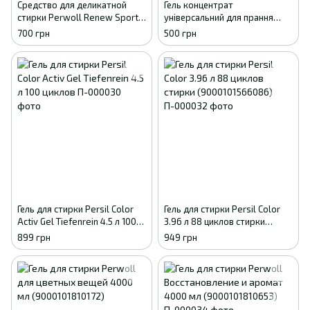
Средство для деликатной
Гель концентрат
стирки Perwoll Renew Sport
універсальний для прання
& Refresh Уход и
Ariel Premium Aroма Original
700 грн
500 грн
освежающий эффект, 54
5,7 л 120 прань Аріель
стирки, 2.97 л
преміум NEW
Гель для стирки Persil Color
Гель для стирки Persil Color
Activ Gel Tiefenrein 4.5 л 100
3.96 л 88 циклов стирки
циклов
(9000101566086)
899 грн
949 грн