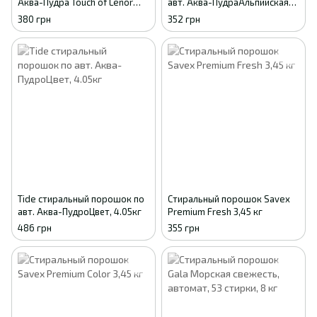
Аква-Пудра Touch of Lenor
авт. Аква-ПудраАльпийская
Прикосновение свежести,
Свежесть, 2.1кг
380 грн
352 грн
автомат, 18 стирок, 2.7 кг
Tide стиральный порошок по
Стиральный порошок Savex
авт. Аква-ПудроЦвет, 4.05кг
Premium Fresh 3,45 кг
486 грн
355 грн