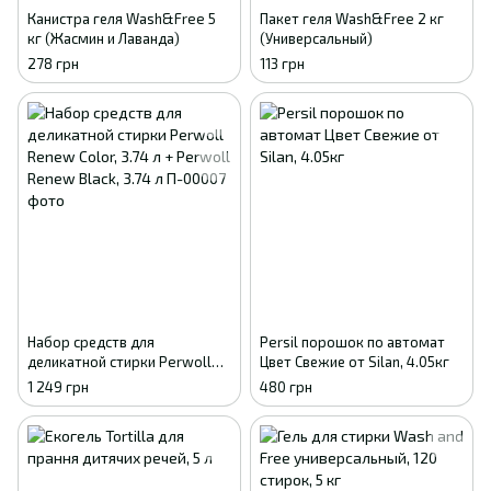
Канистра геля Wash&Free 5
Пакет геля Wash&Free 2 кг
кг (Жасмин и Лаванда)
(Универсальный)
278 грн
113 грн
Набор средств для
Persil порошок по автомат
деликатной стирки Perwoll
Цвет Свежие от Silan, 4.05кг
Renew Color, 3.74 л + Perwoll
1 249 грн
480 грн
Renew Black, 3.74 л