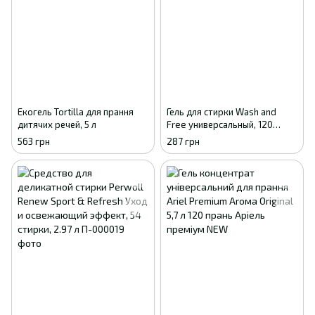
Екогель Tortilla для прання
Гель для стирки Wash and
дитячих речей, 5 л
Free универсальный, 120
стирок, 5 кг
563 грн
287 грн