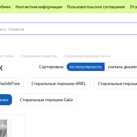
обмен
Контактная информация
Пользовательское соглашение
Отз
я стирки
Стиральные средства
Стиральные порошки Savex
x
Сортировка:
по популярности
сначала дешев
Wash&Free
Стиральные порошки ARIEL
Стиральные порошк
avex
Стиральные порошки Gala