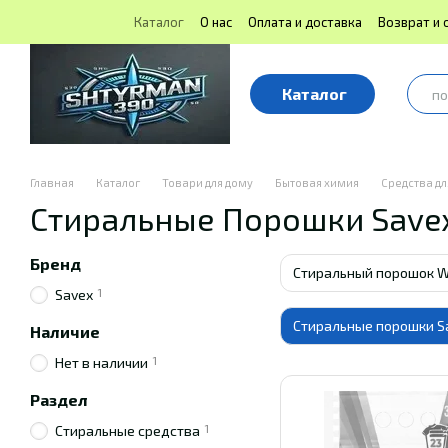
Перейти к основному контенту
Каталог
О нас
Оплата и доставка
Возврат и 
Блог | Shtyrman390
Публичная оферта
Каталог
Главная
Каталог
Товари для дому
Бытовая химия
Средства дл
Стиральные Порошки Save
Бренд
Стиральный порошок 
1
Savex
Стиральные порошки S
Наличие
1
Нет в наличии
Раздел
1
Стиральные средства