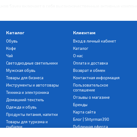
шков Savex включает в себя высококачественные активные компо
емпературе воды. Они действуют глубоко в волокнах ткани, сохран
шение к тканям
Каталог
Клиентам
уществ Savex является их бережное воздействие на ткани в процес
гий срок, что особенно важно для людей, ценящих качество и дол
Обувь
Вход в личный кабинет
Кофе
Каталог
ароматов
Чай
О нас
 предлагают разнообразие ароматов, которые остаются на белье п
Светодиодные светильники
Оплата и доставка
и уюта вашему дому.
Мужская обувь
Возврат и обмен
Товары для бизнеса
Контактная информация
и доступность
Инструменты и автотовары
Пользовательское
влена на рынке в различных упаковках, что позволяет выбрать оп
соглашение
Техника и электроника
вая высокое качество стирки при каждом применении.
Отзывы о магазине
Домашний текстиль
Бренды
Одежда и обувь
Карта сайта
Продукты питания, напитки
x — это не просто средство для стирки, а гарантия чистоты, каче
Блог | Shtyrman390
Товары для туризма и
вляются незаменимым помощником в бытовом хозяйстве.
рыбалки
Публичная оферта
Товари для дому