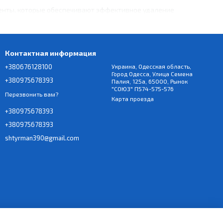
ненты, которые обеспечивают эффективное удаление
яя при этом их первоначальное качество.
Контактная информация
се стирки. Это помогает сохранить яркость цветов и
говечность своей одежды.
+380676128100
Украина, Одесская область,
Город Одесса, Улица Семена
+380975678393
Палия, 125а, 65000, Рынок
"СОЮЗ" П574-575-576
Перезвонить вам?
Карта проезда
осле стирки, делая каждое прання приятным и комфортным.
+380975678393
+380975678393
shtyrman390@gmail.com
тимальный вариант для своих потребностей. Они экономичны в
ства и сохранности вашей одежды. Они соответствуют самым