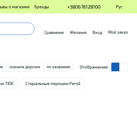
+380676128100
Рус
ывы о магазине
Бренды
Мой заказ
Сравнение
Желания
Вход
ле
сначала дороже
по названию
Отображение:
и TIDE
Стиральные порошки Persil