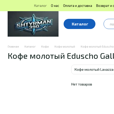
Перейти к основному контенту
Каталог
О нас
Оплата и доставка
Возврат и 
Блог | Shtyrman390
Публичная оферта
Каталог
Главная
Каталог
Кофе
Кофе молотый
Кофе молотый Eduscho G
Кофе молотый Eduscho Gall
Кофе молотый Lavazza
Нет товаров