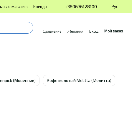
+380676128100
Рус
ывы о магазине
Бренды
Мой заказ
Сравнение
Желания
Вход
enpick (Мовенпик)
Кофе молотый Melitta (Мелитта)