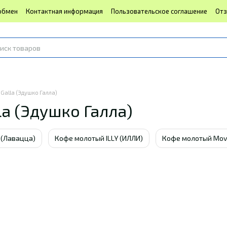
обмен
Контактная информация
Пользовательское соглашение
Отз
alla (Эдушко Галла)
a (Эдушко Галла)
 (Лавацца)
Кофе молотый ILLY (ИЛЛИ)
Кофе молотый Mov