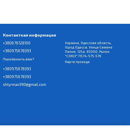
Контактная информация
+380676128100
Украина, Одесская область,
Город Одесса, Улица Семена
+380975678393
Палия, 125а, 65000, Рынок
"СОЮЗ" П574-575-576
Перезвонить вам?
Карта проезда
+380975678393
+380975678393
shtyrman390@gmail.com