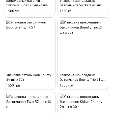
Шоколадный батончик
Упаковка шоколадных
Snickers Super +1 упаковка
батончиков Snickers 40 шт х
(20 шт х 112.5 г)
50 г
1 500 грн
1 550 грн
Упаковка батончиков Bounty
Упаковка шоколадных
24 шт x 57 г
батончиков Bounty Trio 21 шт
х 85 г
1 550 грн
1 500 грн