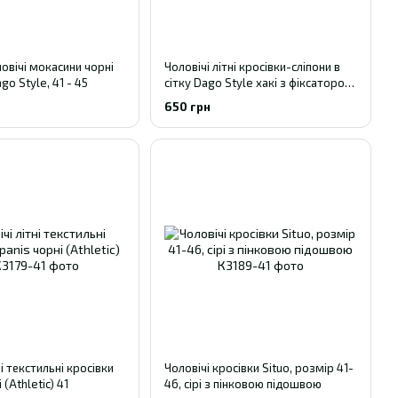
овічі мокасини чорні
Чоловічі літні кросівки-сліпони в
ago Style, 41 - 45
сітку Dago Style хакі з фіксатором
(р. 41-45) 41
650 грн
ні текстильні кросівки
Чоловічі кросівки Situo, розмір 41-
 (Athletic) 41
46, сірі з пінковою підошвою