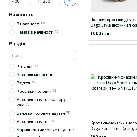
ОК
Наявність
Чоловічі кросівки демісе
69
В наявності
Dago Style пісочний пікс
шкіра сітка 41
10
Немає в наявності
1 000 грн
Розділ
75
Каталог
75
Чоловічі мокасини
75
Взуття
75
Кросівки чоловічі
Чоловіче взуття кольору
75
хакі
75
Бежева чоловіче взуття
75
Чоловіче взуття
Кросівки-мокасини чолові
Dago Sport сітка (хакі),
75
Коричнева чоловіче взуття
41-45 41
700 грн