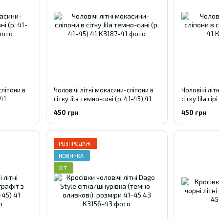
сліпони в
Чоловічі літні мокасини-сліпони в
Чоловічі літ
 41
сітку Jila темно-сині (р. 41-45) 41
сітку Jila сір
450 грн
450 грн
РОЗПРОДАЖ
НОВИНКА
ХІТ