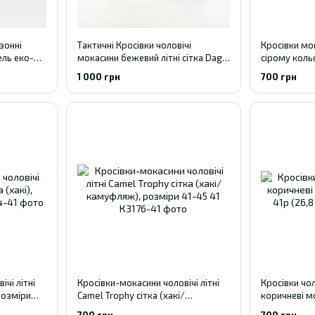
зонні
Тактичні Кросівки чоловічі
Кросівки мок
ель еко-
мокасини бежевий літні сітка Dago
сірому кольо
Style, 41 - 27см
1 000 грн
700 грн
чі літні
Кросівки-мокасини чоловічі літні
Кросівки чол
 розміри
Camel Trophy сітка (хакі/
коричневі мо
камуфляж), розміри 41-45 41
(26,8 см)
700 грн
700 грн