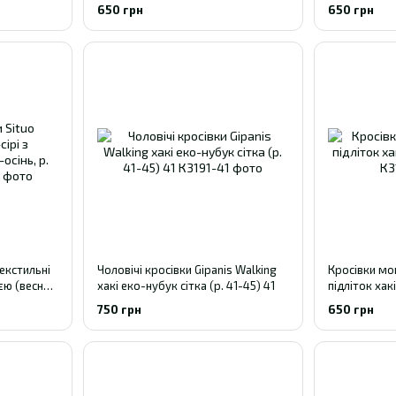
41
650 грн
650 грн
текстильні
Чоловічі кросівки Gipanis Walking
Кросівки мо
єю (весна-
хакі еко-нубук сітка (р. 41-45) 41
підліток хак
750 грн
650 грн