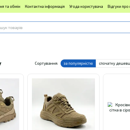
ня та обмін
Контактна інформація
Угода користувача
Відгуки про
у
Сортування:
за популярністю
спочатку дешев