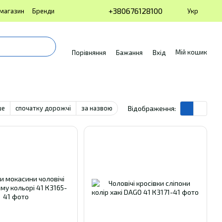
+380676128100
Укр
 магазин
Бренди
Мій кошик
Порівняння
Бажання
Вхід
ше
спочатку дорожчі
за назвою
Відображення: