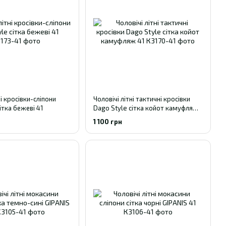
ні кросівки-сліпони
Чоловічі літні тактичні кросівки
ітка бежеві 41
Dago Style сітка койот камуфляж
41
1 100 грн