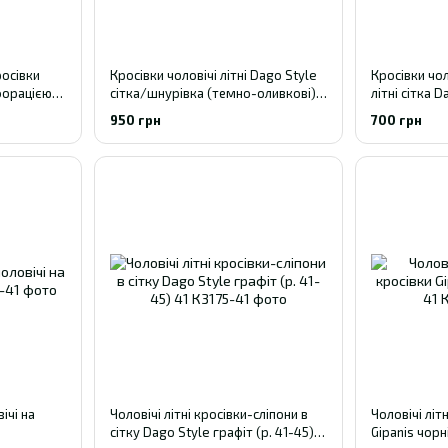
росівки
Кросівки чоловічі літні Dago Style
Кросівки чол
форацією
сітка/шнурівка (темно-оливкові),
літні сітка D
розміри 41-45 43
950 грн
700 грн
ічі на
Чоловічі літні кросівки-сліпони в
Чоловічі літ
сітку Dago Style графіт (р. 41-45)
Gipanis чорні