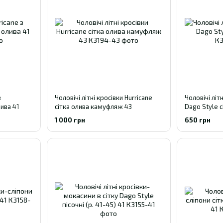
з
Чоловічі літні кросівки Hurricane
Чоловічі літ
ива 41
сітка олива камуфляж 43
Dago Style с
1 000 грн
650 грн