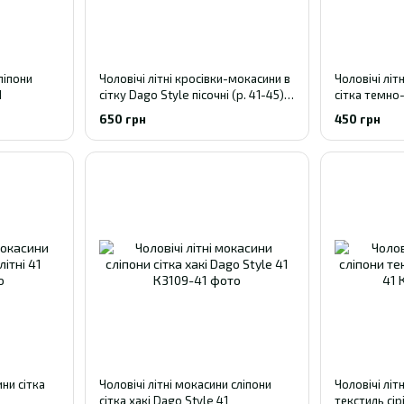
ліпони
Чоловічі літні кросівки-мокасини в
Чоловічі літ
1
сітку Dago Style пісочні (р. 41-45)
сітка темно-
41
650 грн
450 грн
ни сітка
Чоловічі літні мокасини сліпони
Чоловічі літ
сітка хакі Dago Style 41
текстиль сір