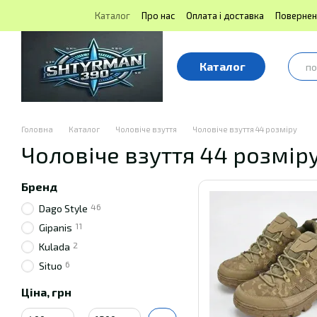
Перейти до основного контенту
Каталог
Про нас
Оплата і доставка
Повернен
Блог | Shtyrman390
Публічна оферта
Каталог
Головна
Каталог
Чоловіче взуття
Чоловіче взуття 44 розміру
Чоловіче взуття 44 розмір
Бренд
46
Dago Style
11
Gipanis
2
Kulada
6
Situo
Ціна, грн
Від Ціна, грн
До Ціна, грн