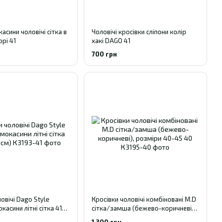
асини чоловічі сітка в
Чоловічі кросівки сліпони колір
рі 41
хакі DAGO 41
700 грн
овічі Dago Style
Кросівки чоловічі комбіновані M.D
касини літні сітка 41р
сітка/замша (бежево-коричневі),
розміри 40-45 40
1 300 грн