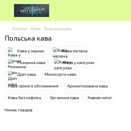
Каталог
Кава
Польська кава
Польська кава
Кава у зернах
Кава мелена
Розчинна кава
Кава у капсулах
Дріп кава
Моносорти кави
Кава свіжого обсмаження
Ароматизована кава
Кава без кофеїну
Органічна кава
Кавові напої
Немає товарів