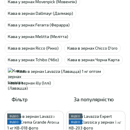
Кава у зернах Movenpick (Мовенпік)
Кава в зернах Dallmayr (Далмаєр)
Кава у зернах Ferarra (Ферарра)
Кава у зернах Melitta (Мелітта)
Кава в зернах Ricco (Рікко)
Кава в зернах Chicco D'oro
Кава у зернах Tchibo (Чібо)
Кава в зернах Чорна Карта
Кава в зернах Lavazza (Лавацца) 1 кг оптом
Кава в зернах illy (Іллі)
Фільтр
За популярністю
ВІДЕО
ВІДЕО
ВІДЕО
ВІДЕО