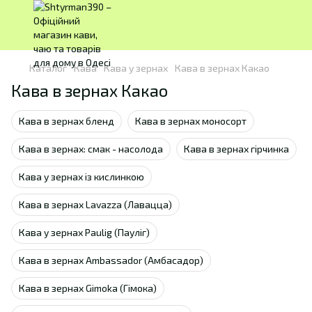
Каталог
Кава
Кава у зернах
Кава в зернах Какао
Кава в зернах Какао
Кава в зернах бленд
Кава в зернах моносорт
Кава в зернах: смак - насолода
Кава в зернах гірчинка
Кава у зернах із кислинкою
Кава в зернах Lavazza (Лавацца)
Кава у зернах Paulig (Пауліг)
Кава в зернах Ambassador (Амбасадор)
Кава в зернах Gimoka (Гімока)