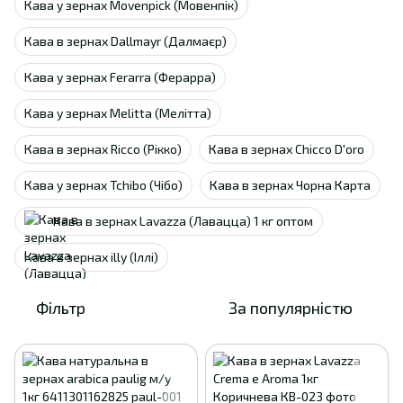
Кава у зернах Movenpick (Мовенпік)
Кава в зернах Dallmayr (Далмаєр)
Кава у зернах Ferarra (Ферарра)
Кава у зернах Melitta (Мелітта)
Кава в зернах Ricco (Рікко)
Кава в зернах Chicco D'oro
Кава у зернах Tchibo (Чібо)
Кава в зернах Чорна Карта
Кава в зернах Lavazza (Лавацца) 1 кг оптом
Кава в зернах illy (Іллі)
Фільтр
За популярністю