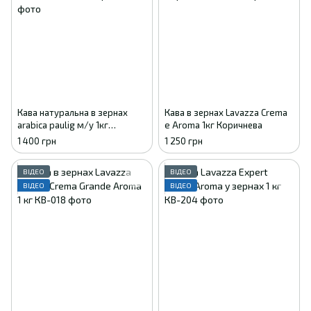
Кава натуральна в зернах
Кава в зернах Lavazza Crema
arabica paulig м/у 1кг
e Aroma 1кг Коричнева
6411301162825
1 400 грн
1 250 грн
ВІДЕО
ВІДЕО
ВІДЕО
ВІДЕО