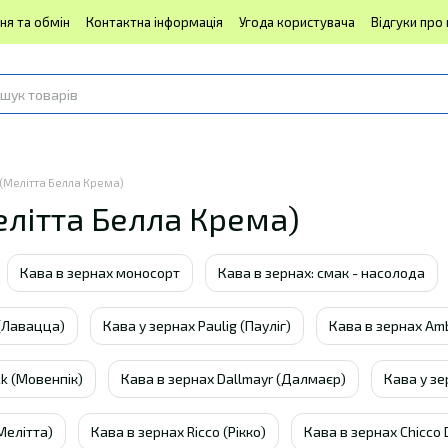
ня та обмін
Контактна інформація
Угода користувача
Відгуки про
 (Мелітта Белла Крема)
елітта Белла Крема)
Кава в зернах моносорт
Кава в зернах: смак - насолода
 (Лавацца)
Кава у зернах Paulig (Пауліг)
Кава в зернах Am
k (Мовенпік)
Кава в зернах Dallmayr (Далмаєр)
Кава у зе
Мелітта)
Кава в зернах Ricco (Рікко)
Кава в зернах Chicco 