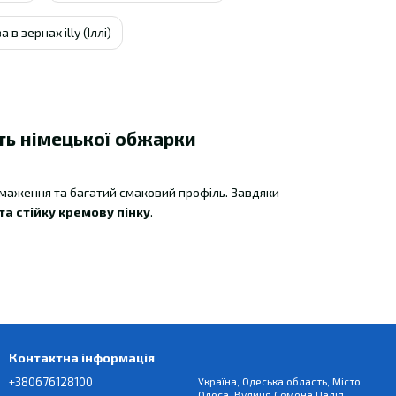
а в зернах illy (Іллі)
сть німецької обжарки
обсмаження та багатий смаковий профіль. Завдяки
а стійку кремову пінку
.
ем
Контактна інформація
ється у
турці, френч-пресі, гейзерній кавоварці та
+380676128100
Україна, Одеська область, Місто
Одеса, Вулиця Семена Палія,