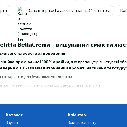
арта
Кава в зернах Lavazza (Лавацца) 1 кг оптом
Кав
elitta BellaCrema – вишуканий смак та які
авжнього кавового задоволення
е
лінійка преміальної 100% арабіки
, яка пропонує різні ступені 
м зернам
, ця кава має
витончений аромат, насичену текстуру т
ізні варіанти для будь-яких уподобань:
olce
– м’який, ніжний смак із солодкуватими нотками
– насичений, глибокий смак із шоколадно-горіховими відтінками
e
– легка, збалансована арабіка з делікатною кислинкою
n des Jahres
– унікальні бленди року з яскравим смаковим профіл
Каталог
Клієнтам
спресо, американо, капучино та лате
, а також чудово розкрива
Взуття
Вхід до кабінету
шинах
.