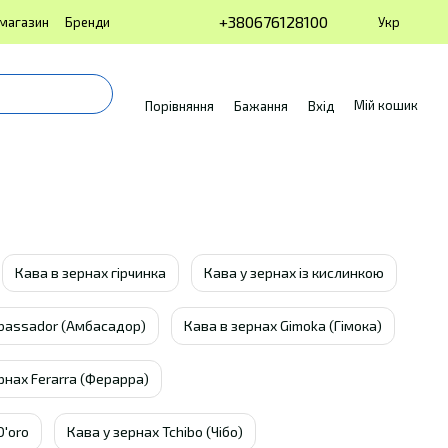
+380676128100
Укр
 магазин
Бренди
Мій кошик
Порівняння
Бажання
Вхід
Кава в зернах гірчинка
Кава у зернах із кислинкою
bassador (Амбасадор)
Кава в зернах Gimoka (Гімока)
рнах Ferarra (Ферарра)
D'oro
Кава у зернах Tchibo (Чібо)