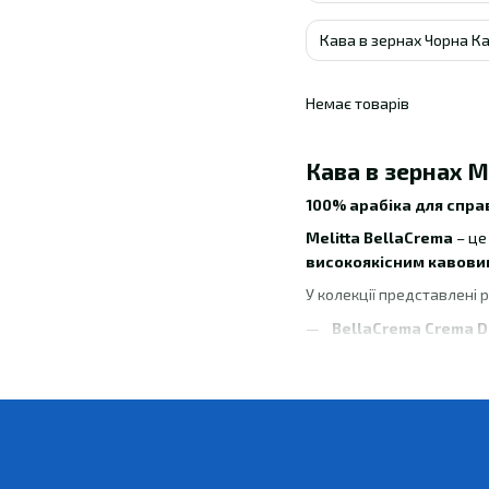
Кава в зернах Чорна К
Немає товарів
Кава в зернах M
100% арабіка для спр
Melitta BellaCrema
– ц
високоякісним кавови
У колекції представлені р
BellaCrema Crema D
BellaCrema Intenso
BellaCrema Special
BellaCrema Selectio
Ідеально підходить для
е
автоматичних кавома