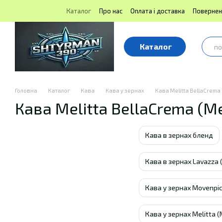
Перейти до основного контенту
Каталог
Про нас
Оплата і доставка
Повернен
Блог | Shtyrman390
Публічна оферта
Каталог
Головна
Каталог
Кава
Кава у зернах
Кава Melitta BellaCrema
Кава Melitta BellaCrema (М
Кава в зернах бленд
Кава в зернах Lavazza
Кава у зернах Movenpic
Кава у зернах Melitta (