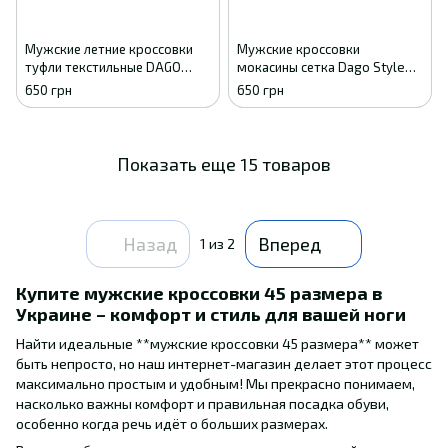
Мужские летние кроссовки
Мужские кроссовки
туфли текстильные DAGO
мокасины сетка Dago Style
черные комфорт 41
бежевые летние 41
650 грн
650 грн
Показать еще 15 товаров
Назад
Вперед
1
из 2
Купите мужские кроссовки 45 размера в
Украине – комфорт и стиль для вашей ноги
Найти идеальные **мужские кроссовки 45 размера** может
быть непросто, но наш интернет-магазин делает этот процесс
максимально простым и удобным! Мы прекрасно понимаем,
насколько важны комфорт и правильная посадка обуви,
особенно когда речь идёт о больших размерах.