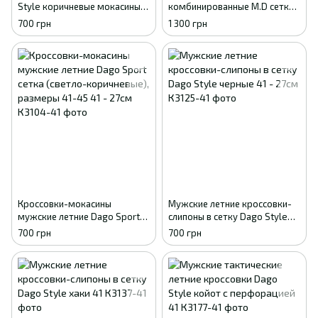
Style коричневые мокасины
комбинированные M.D сетка/
летние сетка 41р (26,8 см)
замша (бежево-коричневые),
700 грн
1 300 грн
размеры 40-45 40
Кроссовки-мокасины
Мужские летние кроссовки-
мужские летние Dago Sport
слипоны в сетку Dago Style
сетка (светло-коричневые),
черные 41 - 27см
700 грн
700 грн
размеры 41-45 41 - 27см