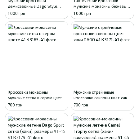
Мужские кроссовки
Тактические Кроссовки
демисезонные Dago Style
мужские мокасины бежевый
песочный пиксель эко-кожа
летние сетка Dago Style, 41 -
1 000 грн
1 000 грн
сетка 41
27см
Кроссовки мокасины
Мужские стрейчевые
мужские сетка в сером цвете
кроссовки слипоны цвет хаки
41
DAGO 41
700 грн
700 грн