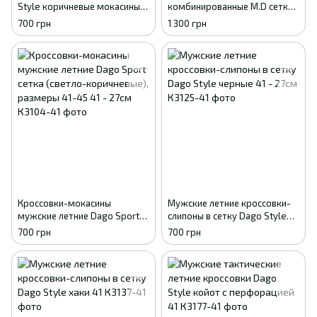
Style коричневые мокасины
комбинированные M.D сетка/
летние сетка 41р (26,8 см)
замша (бежево-коричневые),
700 грн
1 300 грн
размеры 40-45 40
Кроссовки-мокасины
Мужские летние кроссовки-
мужские летние Dago Sport
слипоны в сетку Dago Style
сетка (светло-коричневые),
черные 41 - 27см
700 грн
700 грн
размеры 41-45 41 - 27см