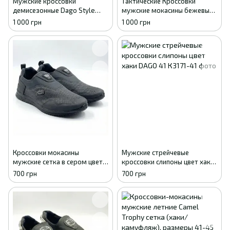
Мужские кроссовки
Тактические Кроссовки
демисезонные Dago Style
мужские мокасины бежевый
песочный пиксель эко-кожа
летние сетка Dago Style, 41 -
1 000 грн
1 000 грн
сетка 41
27см
Кроссовки мокасины
Мужские стрейчевые
мужские сетка в сером цвете
кроссовки слипоны цвет хаки
41
DAGO 41
700 грн
700 грн