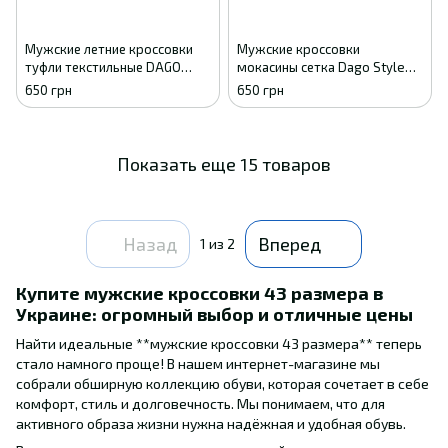
Мужские летние кроссовки
Мужские кроссовки
туфли текстильные DAGO
мокасины сетка Dago Style
черные комфорт 41
бежевые летние 41
650 грн
650 грн
Показать еще 15 товаров
Назад
Вперед
1
из 2
Купите мужские кроссовки 43 размера в
Украине: огромный выбор и отличные цены
Найти идеальные **мужские кроссовки 43 размера** теперь
стало намного проще! В нашем интернет-магазине мы
собрали обширную коллекцию обуви, которая сочетает в себе
комфорт, стиль и долговечность. Мы понимаем, что для
активного образа жизни нужна надёжная и удобная обувь.