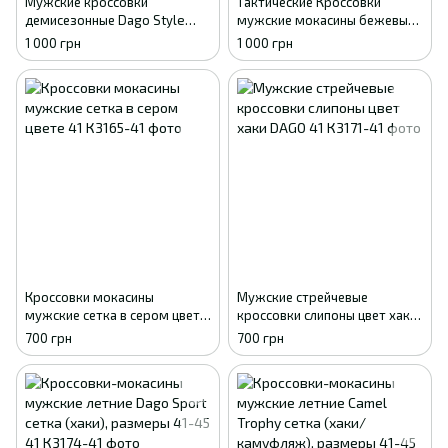
Мужские кроссовки
Тактические Кроссовки
демисезонные Dago Style
мужские мокасины бежевый
песочный пиксель эко-кожа
летние сетка Dago Style, 41 -
1 000 грн
1 000 грн
сетка 41
27см
Кроссовки мокасины
Мужские стрейчевые
мужские сетка в сером цвете
кроссовки слипоны цвет хаки
41
DAGO 41
700 грн
700 грн