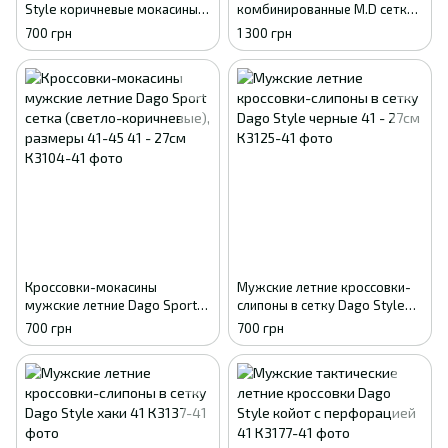
Style коричневые мокасины
комбинированные M.D сетка/
летние сетка 41р (26,8 см)
замша (бежево-коричневые),
700 грн
1 300 грн
размеры 40-45 40
Кроссовки-мокасины
Мужские летние кроссовки-
мужские летние Dago Sport
слипоны в сетку Dago Style
сетка (светло-коричневые),
черные 41 - 27см
700 грн
700 грн
размеры 41-45 41 - 27см