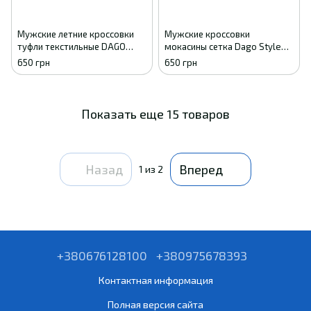
Мужские летние кроссовки
Мужские кроссовки
туфли текстильные DAGO
мокасины сетка Dago Style
черные комфорт 41
бежевые летние 41
650 грн
650 грн
Показать еще 15 товаров
Назад
Вперед
1
из 2
+380676128100
+380975678393
Контактная информация
Полная версия сайта